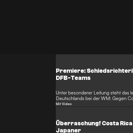
Premiere: Schiedsrichteri
DFB-Teams
Unter besonderer Leitung steht das l
Deutschlands bei der WM: Gegen Cost
Stéphanie Frappart eine Frau.
Mit Video
Überraschung! Costa Rica 
Japaner