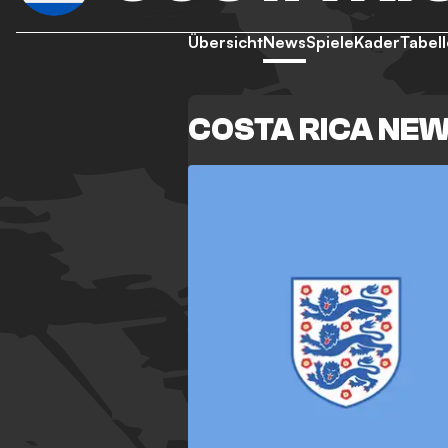
Übersicht
News
Spiele
Kader
Tabell
COSTA RICA NE