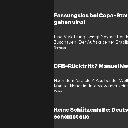
Fassungslos bei Copa-Sta
gehen viral
Eine Verletzung zwingt Neymar bei 
Zuschauen. Der Auftakt seiner Brasili
Neymar
DFB-Rücktritt? Manuel Ne
Nach dem "brutalen" Aus bei der Weltm
Manuel Neuer im Interview über sein
Team.
Video
Keine Schützenhilfe: Deuts
scheidet aus