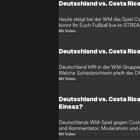
Deutschland vs. Costa Ric
Heute steigt bei der WM das Spiel C
könnt Ihr Euch Fußball live im ST
bietet Infos.
Mit Video
Deutschland vs. Costa Rica
Deutschland trifft in der WM-Gruppe
Welche Schiedsrichterin pfeift das 
Mit Video
Deutschland vs. Costa Rica:
Einsaz?
Deutschlands WM-Spiel gegen Costa
sind Kommentator, Moderatorin und 
Mit Video