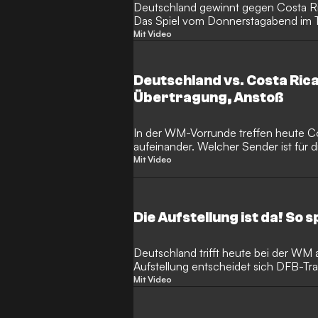
Deutschland gewinnt gegen Costa Ri
Das Spiel vom Donnerstagabend im
Mit Video
Deutschland vs. Costa Rica
Übertragung, Anstoß
In der WM-Vorrunde treffen heute C
aufeinander. Welcher Sender ist für d
und wann ist Anstoß?
Mit Video
Die Aufstellung ist da! So 
Deutschland trifft heute bei der WM 
Aufstellung entscheidet sich DFB-Trai
Gruppenspiel?
Mit Video