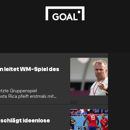
n leitet WM-Spiel des
etzte Gruppenspiel
a Rica pfeift erstmals mit
schlägt ideenlose