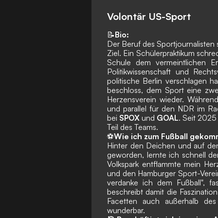
Volontär US-Sport
📝
Bio:
Der Beruf des Sportjournalisten s
Ziel. Ein Schülerpraktikum schr
Schule dem vermeintlichen Er
Politikwissenschaft und Recht
politische Berlin verschlagen h
beschloss, dem Sport eine zw
Herzensverein wieder. Während
und parallel für den NDR im Ra
bei
SPOX
und
GOAL
. Seit 2025
Teil des Teams.
⚽
Wie ich zum Fußball gekom
Hinter den Deichen und auf den
geworden, lernte ich schnell de
Volkspark entflammte mein Herz
und den Hamburger Sport-Verein.
verdanke ich dem Fußball", f
beschreibt damit die Faszination
Facetten auch außerhalb des
wunderbar.