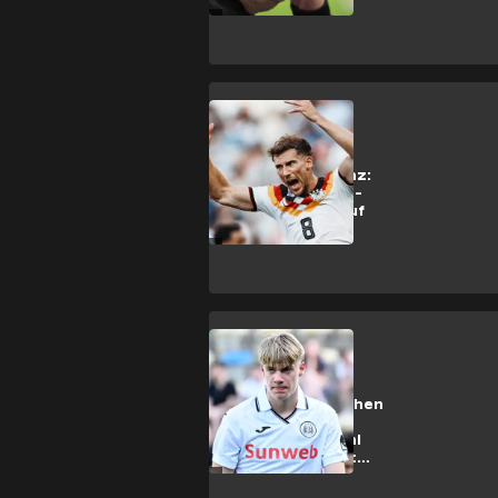
Abgang wohl fix
Bundesliga
Neue Konkurrenz:
Goretzkas Juve-
Wechsel wohl auf
der Kippe
Bundesliga
FCB und BVB gehen
leer aus:
Hoffenheim wohl
mit Supertalent
einig