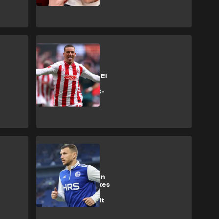
Bundesliga
Transferpoker: El
Mala tendiert
offenbar zu BVB-
Wechsel
Bundesliga
Geheimtreffen in
Kroatien: Schalkes
Dzeko-Plan
offenbar enthüllt