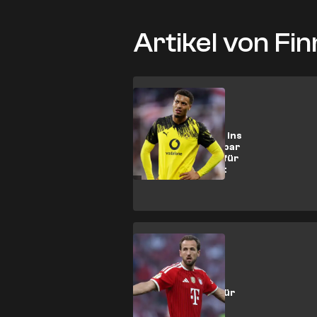
Artikel von Fin
Bundesliga
Kommt der BVB ins
Grübeln? Offenbar
Mega-Angebot für
Nmecha geplant
Bundesliga
Frankreich-
Legende sieht für
Kane keine
Chancen beim