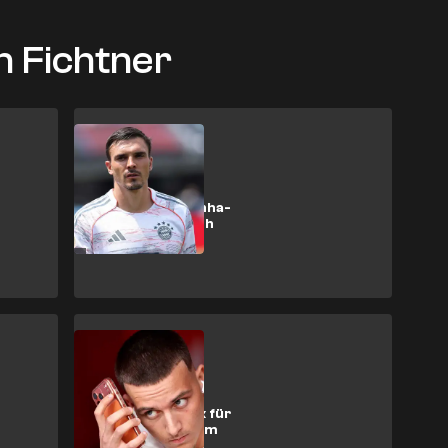
n Fichtner
Bundesliga
Deadline bis
Sonntag? Palhinha-
Poker spitzt sich
wohl weiter zu
Bundesliga
Teurer als
gedacht? Druck für
den BVB steigt im
El-Mala-Poker