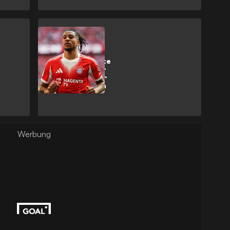
Bundesliga
Olise informierte
seine Mitspieler
wohl schon über
Wechselwunsch