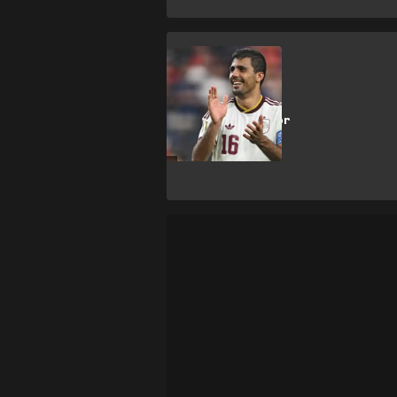
Weltmeisterschaft
Es ist wohl sein
Traum: Rodri vor
spektakulärem
Wechsel?