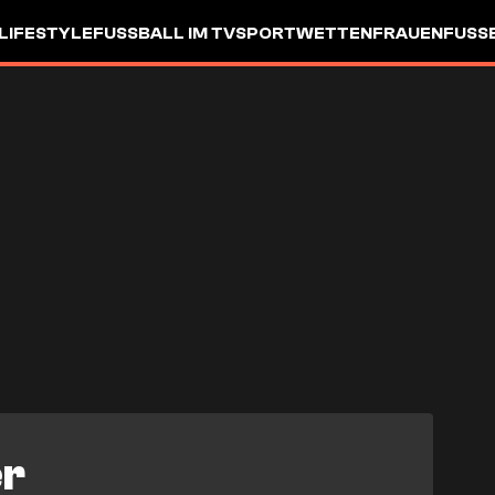
LIFESTYLE
FUSSBALL IM TV
SPORTWETTEN
FRAUENFUSSBA
er