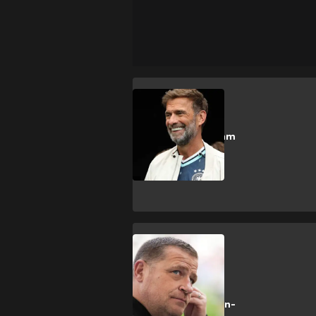
Premier League
Klopp war von ihm
begeistert:
ManUnited holt
Mittelfeldstar
Bundesliga
Wechsel nach
Frankfurt:
Nächster Bayern-