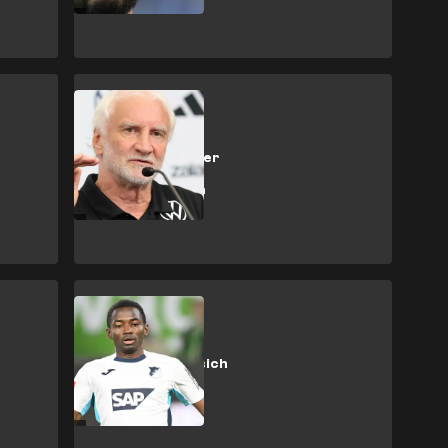
Weltmeisterschaft
Zukunft von Völler
beim DFB: Klopp
wohl mit klarem
Wunsch
Bundesliga
BVB erkundigt sich
angeblich nach
Toure