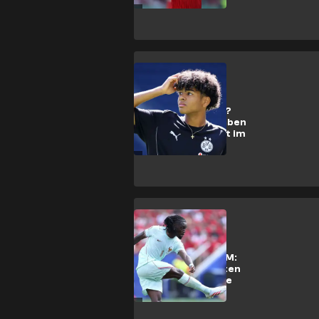
Ballon d'Or
Bundesliga
Für 15 Millionen?
Spitzenklubs haben
wohl BVB-Talent im
Visier
Premier League
Nach starker WM:
Englands Giganten
wollen wohl Kone