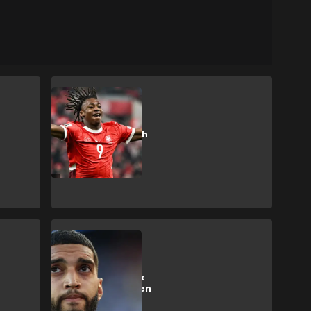
Bundesliga
Er will nicht nach
Newcastle:
Spektakuläre
Wende bei
Manzambi?
Weltmeisterschaft
Blitz-Comeback
von Saibari gegen
Frankreich?