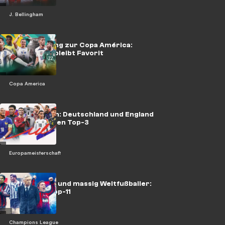
J. Bellingham
Power Ranking zur Copa América:
Argentinien bleibt Favorit
Copa America
EM-Favoriten: Deutschland und England
nicht unter den Top-3
Europameisterschaft
Keine Bayern und massig Weltfußballer:
Ancelottis Top-11
Champions League