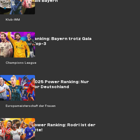
sind stärker als Bayern
Klub-WM
CL-Power-Ranking: Bayern trotz Gala
nicht in den Top-3
Champions League
Frauen-EM 2025 Power Ranking: Nur
eine Nation vor Deutschland
Europameisterschaft der Frauen
Ballon d'Or Power Ranking: Rodri ist der
lachende Dritte!