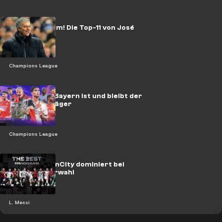
Monstersturm! Die Top-11 von José
Mourinho
Champions League
CL-Ranking: Bayern ist und bleibt der
große City-Jäger
Champions League
The Best: ManCity dominiert bei
Weltfußballerwahl
L. Messi