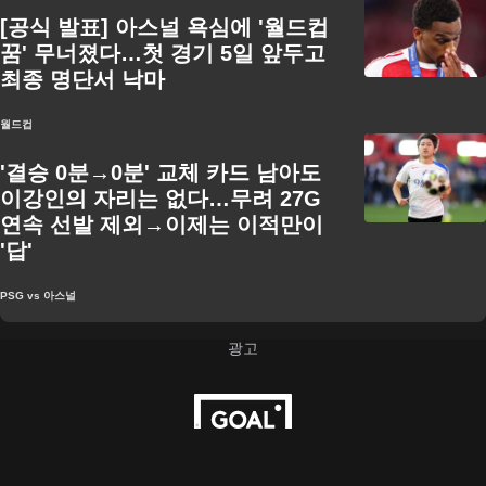
[공식 발표] 아스널 욕심에 '월드컵
꿈' 무너졌다…첫 경기 5일 앞두고
최종 명단서 낙마
월드컵
'결승 0분→0분' 교체 카드 남아도
이강인의 자리는 없다…무려 27G
연속 선발 제외→이제는 이적만이
'답'
PSG vs 아스널