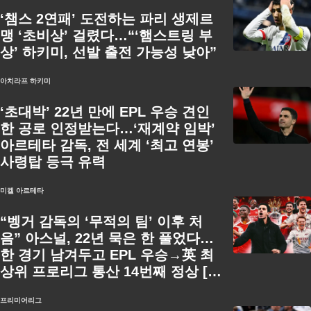
‘챔스 2연패’ 도전하는 파리 생제르
맹 ‘초비상’ 걸렸다…“‘햄스트링 부
상’ 하키미, 선발 출전 가능성 낮아”
아치라프 하키미
‘초대박’ 22년 만에 EPL 우승 견인
한 공로 인정받는다…‘재계약 임박’
아르테타 감독, 전 세계 ‘최고 연봉’
사령탑 등극 유력
미켈 아르테타
“벵거 감독의 ‘무적의 팀’ 이후 처
음” 아스널, 22년 묵은 한 풀었다…
한 경기 남겨두고 EPL 우승→英 최
상위 프로리그 통산 14번째 정상 [오
피셜]
프리미어리그