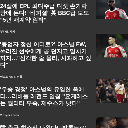
24살에 EPL 최다주급 다섯 손가락
안에 든다! ‘비피셜’ 英 BBC급 보도
“5년 재계약 임박”
부카요 사카
'동업자 정신 어디로?' 아스널 FW,
쓰러진 선수에게 공 던지고 밀치기
까지…"심각한 줄 몰라, 사과하고 싶
다"
아스널 vs 리버풀
'우승 경쟁' 아스널의 유일한 옥에
티…리버풀 레전드 일침 "요케레스
는 퀄리티 부족, 제수스가 낫다"
V. Gyoekeres
韓 축구 희소식 나왔다! ‘발롱도르’