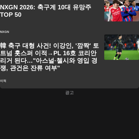
NXGN 2026: 축구계 10대 유망주
TOP 50
NXGN
韓 축구 대형 사건! 이강인, '깜짝' 토
트넘 홋스퍼 이적→PL 16호 코리안
리거 된다…"아스널·첼시와 영입 경
쟁, 관건은 잔류 여부"
이적