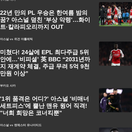
22년 만의 PL 우승은 한여름 밤의
꿈? 아스널 덮친 '부상 악령'…화이
트·칼라피오리까지 OUT
아스널 vs 위건 아틀레틱
미쳤다! 24살에 EPL 최다주급 5위
안에…‘비피셜’ 英 BBC “2031년까
지 재계약 체결, 주급 무려 5억 9천
만원 이상”
부카요 사카
'1위 품격은 어디?' 아스널 '비매너
세트피스'에 뿔난 맨유 윙어 직격!
"너희 희망은 코너킥뿐"
아스널 vs 맨체스터 유나이티드