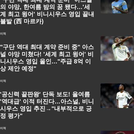
의 야망, 한여름 밤의 꿈 됐다…'세
계 최고 윙어' 비니시우스 영입 끝내
불발 (西 마르카)
이적
"구단 역대 최대 계약 준비 중" 아스
널 야망 미쳤다! '세계 최고 윙어' 비
니시우스 영입 올인…"주급 8억 이
상 제안 예정"
이적
'공신력 끝판왕' 단독 보도! 올여름
'역대급' 이적 터진다…아스널, 비니
시우스 영입 추진→"내부적으로 긍
정 평가"
이적