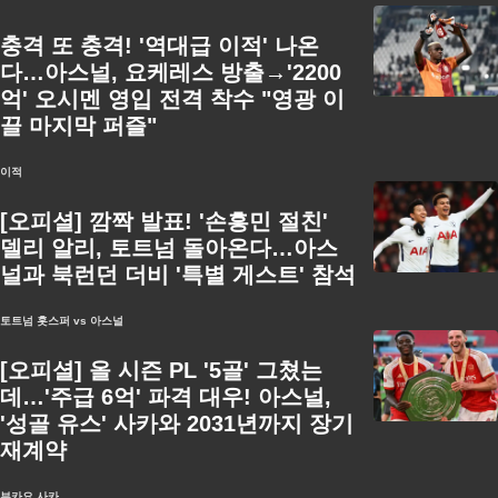
충격 또 충격! '역대급 이적' 나온
다…아스널, 요케레스 방출→'2200
억' 오시멘 영입 전격 착수 "영광 이
끌 마지막 퍼즐"
이적
[오피셜] 깜짝 발표! '손흥민 절친'
델리 알리, 토트넘 돌아온다…아스
널과 북런던 더비 '특별 게스트' 참석
토트넘 홋스퍼 vs 아스널
[오피셜] 올 시즌 PL '5골' 그쳤는
데…'주급 6억' 파격 대우! 아스널,
'성골 유스' 사카와 2031년까지 장기
재계약
부카요 사카