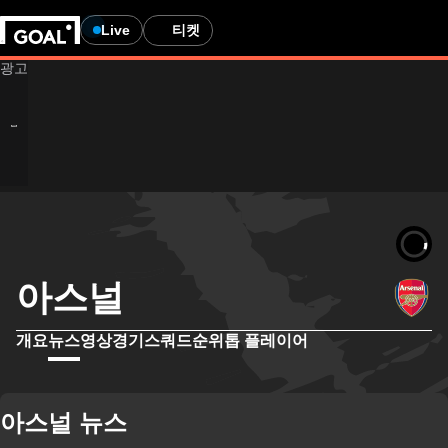
Live
티켓
아스널
개요
뉴스
영상
경기
스쿼드
순위
톱 플레이어
아스널 뉴스