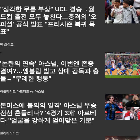
"심각한 무릎 부상" UCL 결승→월
드컵 출전 모두 놓친다…충격의 '오
피셜' 공식 발표 "프리시즌 복귀 목
표"
벤 화이트
'논란의 연속' 아스널, 이번엔 존중
결여?…엠블럼 밟고 상대 감독과 충
돌→"무례한 행동"
아틀레티코 마드리드 vs 아스널
본머스에 불의의 일격' 아스널 우승
전선 흔들리나? '4경기 3패' 아르테
타 "얼굴을 강하게 얻어맞은 기분"
프리미어리그