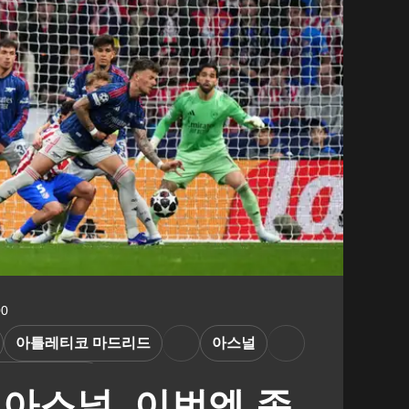
00
아틀레티코 마드리드
아스널
에고 시메오네
 아스널, 이번엔 존