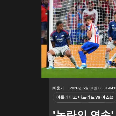
배웅기
2026년 5월 01일 08:31-04:
아틀레티코 마드리드 vs 아스널
챔피언스리그
벤 화이트
디
'논란의 연속'