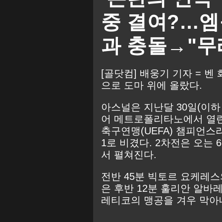
중 결여?…엠
과 충돌→"무
[골닷컴] 배웅기 기자 = 벤
으로 도마 위에 올랐다.
아스널은 지난달 30일(이하
어 메트로폴리타노에서 열린 
축구연맹(UEFA) 챔피언스리
1로 비겼다. 2차전은 오는
서 펼쳐진다.
전반 45분 빅토르 요케레
은 후반 12분 훌리안 알바
레티코의 맹공을 겨우 막아