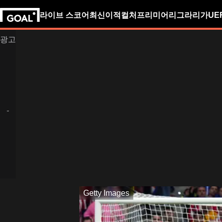
라이브 스코어
최신
이적
컬처
프리미어리그
라리가
UE
Getty Images