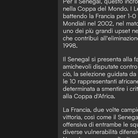
Per il Senegal, questo incro
nella Coppa del Mondo. I L
battendo la Francia per 1-0 n
Mondiali nel 2002, nel matc
uno dei più grandi upset nel
che contribuì all'eliminazio
1998.
Il Senegal si presenta alla f
amichevoli disputate contro 
ciò, la selezione guidata da
le 10 rappresentanti africane
determinata a smentire i cri
alla Coppa d'Africa.
La Francia, due volte campi
vittoria, così come il Senega
offensiva di entrambe le sq
diverse vulnerabilità difens