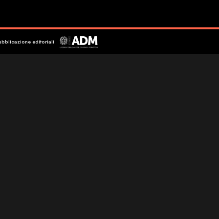
ubblicazione editoriali