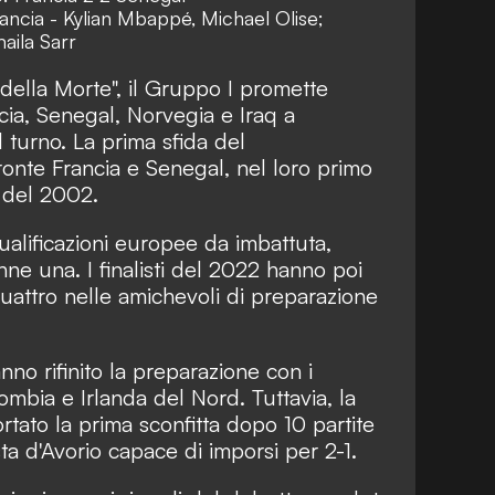
ncia - Kylian Mbappé, Michael Olise;
maila Sarr
ella Morte", il Gruppo I promette
ia, Senegal, Norvegia e Iraq a
 turno. La prima sfida del
onte Francia e Senegal, nel loro primo
i del 2002.
ualificazioni europee da imbattuta,
nne una. I finalisti del 2022 hanno poi
 quattro nelle amichevoli di preparazione
no rifinito la preparazione con i
ombia e Irlanda del Nord. Tuttavia, la
tato la prima sconfitta dopo 10 partite
sta d'Avorio capace di imporsi per 2-1.