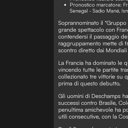
Pronostico marcatore: Fra
Senegal - Sadio Mané, Is
Soprannominato il "Gruppo d
grande spettacolo con Franc
contendersi il passaggio del
raggruppamento mette di fr
scontro diretto dai Mondial
La Francia ha dominato le q
vincendo tutte le partite tra
collezionato tre vittorie su
prima di questo debutto.
Gli uomini di Deschamps han
successi contro Brasile, Col
penultima amichevole ha por
utili consecutive, con la Co