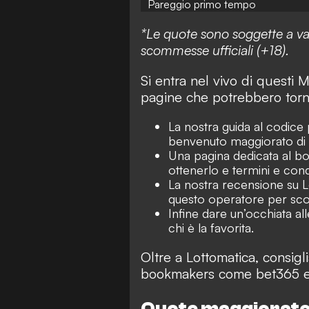
Pareggio primo tempo
*Le quote sono soggette a vari
scommesse ufficiali (+18).
Si entra nel vivo di questi 
pagine che potrebbero tornare
La nostra guida al
codice 
benvenuto maggiorato d
Una pagina dedicata al
bo
ottenerlo e termini e cond
La nostra recensione su
L
questo operatore per sc
Infine dare un’occhiata al
chi è la favorita.
Oltre a Lottomatica, consigli
bookmakers come bet365 e