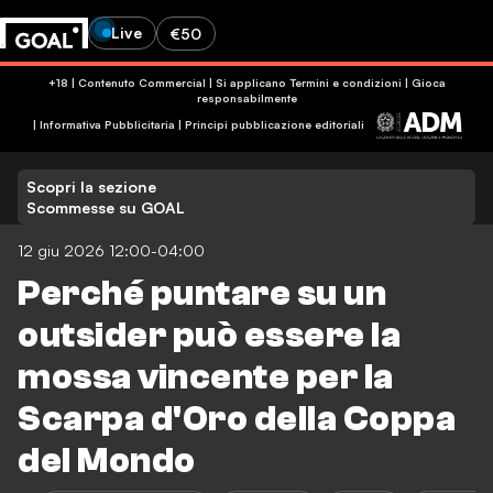
Live
€50
+18 | Contenuto Commercial | Si applicano Termini e condizioni | Gioca
responsabilmente
|
Informativa Pubblicitaria
|
Principi pubblicazione editoriali
Scopri la sezione
Scommesse su GOAL
12 giu 2026 12:00-04:00
Perché puntare su un
outsider può essere la
mossa vincente per la
Scarpa d'Oro della Coppa
del Mondo