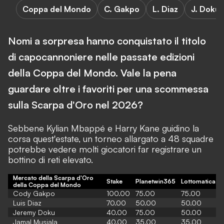
Coppa del Mondo
C. Gakpo
L. Diaz
J. Doku
Nomi a sorpresa hanno conquistato il titolo
di capocannoniere nelle passate edizioni
della Coppa del Mondo. Vale la pena
guardare oltre i favoriti per una scommessa
sulla Scarpa d'Oro nel 2026?
Sebbene Kylian Mbappé e Harry Kane guidino la
corsa quest'estate, un torneo allargato a 48 squadre
potrebbe vedere molti giocatori far registrare un
bottino di reti elevato.
Mercato della Scarpa d'Oro
Stake
Planetwin365
Lottomatica
della Coppa del Mondo
Cody Gakpo
100.00
75.00
75.00
Luis Diaz
70.00
50.00
50.00
Jeremy Doku
40.00
75.00
50.00
Jamal Musiala
40.00
35.00
35.00