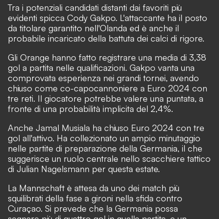
Tra i potenziali candidati distanti dai favoriti più
evidenti spicca Cody Gakpo. L'attaccante ha il posto
da titolare garantito nell'Olanda ed è anche il
probabile incaricato della battuta dei calci di rigore.
Gli Orange hanno fatto registrare una media di 3,38
gol a partita nelle qualificazioni. Gakpo vanta una
comprovata esperienza nei grandi tornei, avendo
chiuso come co-capocannoniere a Euro 2024 con
tre reti. Il giocatore potrebbe valere una puntata, a
fronte di una probabilità implicita del 2,4%.
Anche Jamal Musiala ha chiuso Euro 2024 con tre
gol all'attivo. Ha collezionato un ampio minutaggio
nelle partite di preparazione della Germania, il che
suggerisce un ruolo centrale nello scacchiere tattico
di Julian Nagelsmann per questa estate.
La Mannschaft è attesa da uno dei match più
squilibrati della fase a gironi nella sfida contro
Curaçao. Si prevede che la Germania possa
segnare più di quattro gol in quella partita, e un