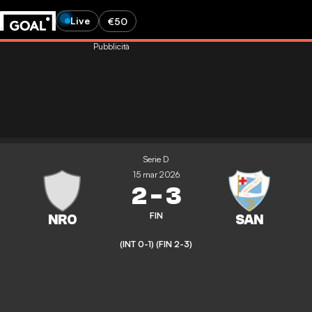
Live
€50
Pubblicità
Serie D
15 mar 2026
2
-
3
FIN
(INT 0-1)
(FIN 2-3)