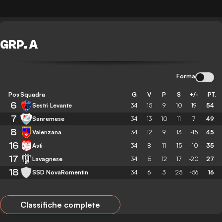
GRP. A
Forma
Pos
Squadra
G
V
P
S
+/-
PT.
6
Sestri Levante
34
15
9
10
19
54
7
Sanremese
34
13
10
11
7
49
8
Valenzana
34
12
9
13
-15
45
16
Asti
34
8
11
15
-10
35
17
Lavagnese
34
5
12
17
-20
27
18
SSD NovaRomentin
34
6
3
25
-56
16
Classifiche complete