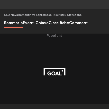
SSD NovaRomentin vs Sanremese
Risultati E Statistiche
,
Sommario
Eventi Chiave
Classifiche
Commenti
Pubblicità