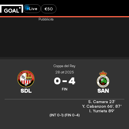
Live
€50
Pubblicità
Coppa del Rey
28 ott 2025
0
-
4
FIN
S. Camara
23'
Y. Cabanzon
66'
,
87'
I. Yurrieta
89'
(INT 0-1)
(FIN 0-4)