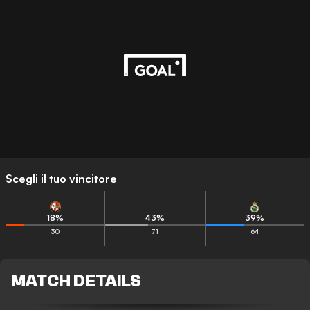
Scegli il tuo vincitore
18
%
43
%
39
%
30
71
64
MATCH DETAILS