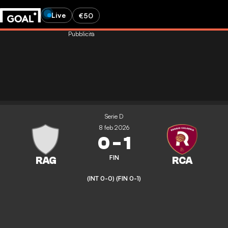
Live
€50
Pubblicità
Serie D
8 feb 2026
0
-
1
FIN
(INT 0-0)
(FIN 0-1)