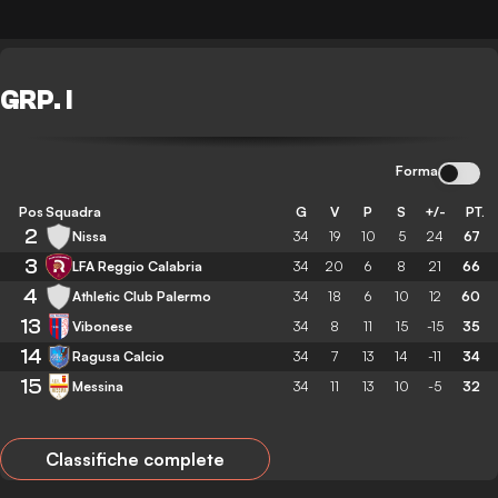
GRP. I
Forma
Pos
Squadra
G
V
P
S
+/-
PT.
2
Nissa
34
19
10
5
24
67
3
LFA Reggio Calabria
34
20
6
8
21
66
4
Athletic Club Palermo
34
18
6
10
12
60
13
Vibonese
34
8
11
15
-15
35
14
Ragusa Calcio
34
7
13
14
-11
34
15
Messina
34
11
13
10
-5
32
Classifiche complete