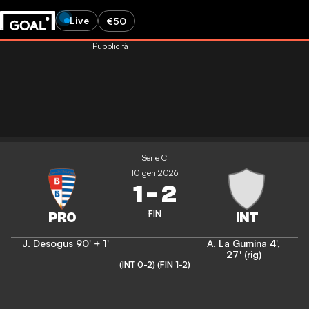
Live
€50
Pubblicità
Serie C
10 gen 2026
1
-
2
FIN
J. Desogus
90' + 1'
A. La Gumina
4'
,
27' (rig)
(INT 0-2)
(FIN 1-2)