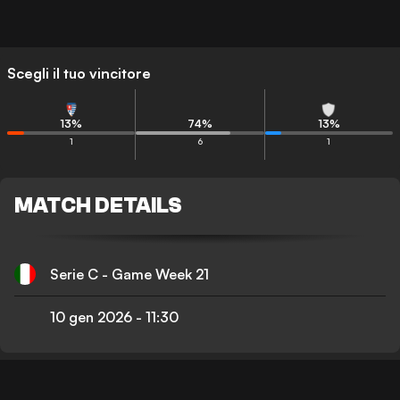
Scegli il tuo vincitore
13
%
74
%
13
%
1
6
1
MATCH DETAILS
Serie C - Game Week 21
10 gen 2026
-
11:30