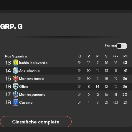
GRP. G
Forma
Pos
Squadra
G
V
P
S
+/-
PT.
13
Ischia Isolaverde
34
12
7
15
-16
43
14
Anziolavinio
34
10
11
13
-5
41
15
Monterotondo
34
10
6
18
-19
36
16
Olbia
34
8
14
12
-12
36
17
Montespaccato
34
6
12
16
-11
30
18
Cassino
34
4
9
21
-33
21
Classifiche complete