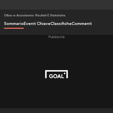
Olbia vs Anziolavinio
Risultati E Statistiche
,
Sommario
Eventi Chiave
Classifiche
Commenti
Pubblicità