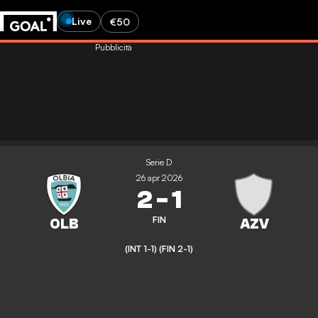
Live
€50
Pubblicità
Serie D
26 apr 2026
2
-
1
FIN
(INT 1-1)
(FIN 2-1)