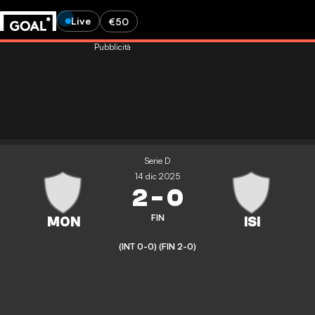
Live
€50
Pubblicità
Serie D
14 dic 2025
2
-
0
FIN
(INT 0-0)
(FIN 2-0)