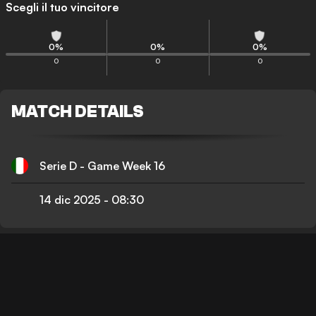
Scegli il tuo vincitore
0
%
0
%
0
%
0
0
0
MATCH DETAILS
Serie D - Game Week 16
14 dic 2025
-
08:30