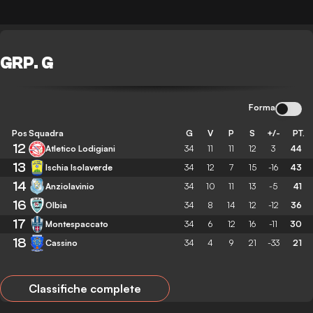
GRP. G
Forma
Pos
Squadra
G
V
P
S
+/-
PT.
12
Atletico Lodigiani
34
11
11
12
3
44
13
Ischia Isolaverde
34
12
7
15
-16
43
14
Anziolavinio
34
10
11
13
-5
41
16
Olbia
34
8
14
12
-12
36
17
Montespaccato
34
6
12
16
-11
30
18
Cassino
34
4
9
21
-33
21
Classifiche complete