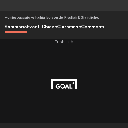
Montespaccato vs Ischia Isolaverde
Risultati E Statistiche
,
Sommario
Eventi Chiave
Classifiche
Commenti
Pubblicità