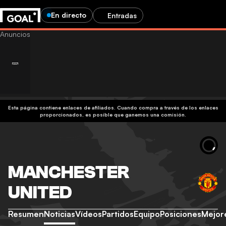
En directo
Entradas
Esta página contiene enlaces de afiliados. Cuando compra a través de los enlaces
proporcionados, es posible que ganemos una comisión.
MANCHESTER
UNITED
Resumen
Noticias
Vídeos
Partidos
Equipo
Posiciones
Mejor