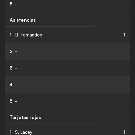
5
-
Asistencias
1
B. Fernandes
1
2
-
3
-
4
-
5
-
Tarjetas rojas
1
S. Lacey
1