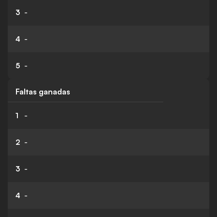
3
-
4
-
5
-
Faltas ganadas
1
-
2
-
3
-
4
-