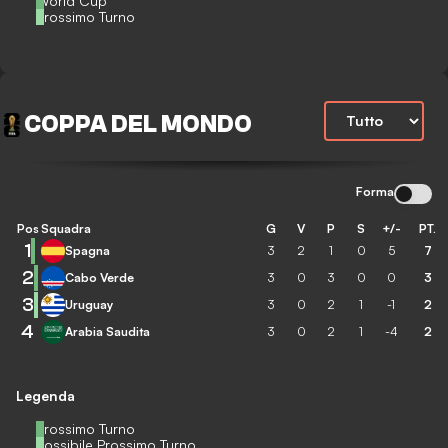
World Cup
Prossimo Turno
COPPA DEL MONDO
Forma
Pos
Squadra
G
V
P
S
+/-
PT.
1
Spagna
3
2
1
0
5
7
2
Cabo Verde
3
0
3
0
0
3
3
Uruguay
3
0
2
1
-1
2
4
Arabia Saudita
3
0
2
1
-4
2
Legenda
Prossimo Turno
Possibile Prossimo Turno