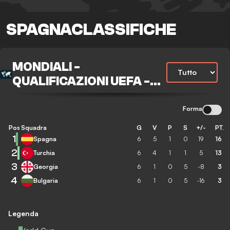
SPAGNACLASSIFICHE
MONDIALI -
QUALIFICAZIONI UEFA -
PLAYOFF
Forma
Pos
Squadra
G
V
P
S
+/-
PT.
1
Spagna
6
5
1
0
19
16
2
Turchia
6
4
1
1
5
13
3
Georgia
6
1
0
5
-8
3
4
Bulgaria
6
1
0
5
-16
3
Legenda