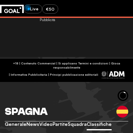
Live
€50
Pubblicità
+18 | Contenuto Commercial | Si applicano Termini e condizioni | Gioca
responsabilmente
|
Informativa Pubblicitaria
|
Principi pubblicazione editoriali
SPAGNA
Generale
News
Video
Partite
Squadra
Classifiche