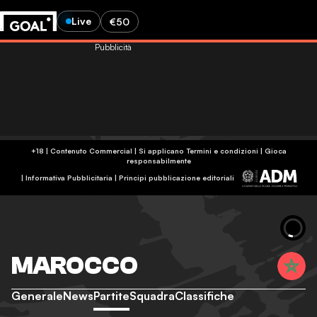
Live
€50
Pubblicità
+18 | Contenuto Commercial | Si applicano Termini e condizioni | Gioca
responsabilmente
|
Informativa Pubblicitaria
|
Principi pubblicazione editoriali
MAROCCO
Generale
News
Partite
Squadra
Classifiche