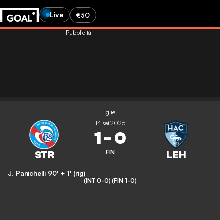
Live
€50
Pubblicità
Ligue 1
14 set 2025
1
-
0
FIN
J. Panichelli
90' + 1' (rig)
(INT 0-0)
(FIN 1-0)