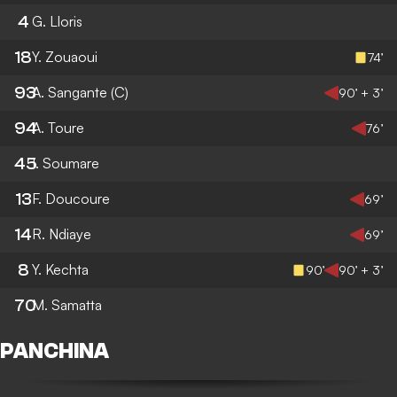
4
G. Lloris
18
Y. Zouaoui
74’
93
A. Sangante
(C)
90’ + 3’
94
A. Toure
76’
45
I. Soumare
13
F. Doucoure
69’
14
R. Ndiaye
69’
8
Y. Kechta
90’
90’ + 3’
70
M. Samatta
PANCHINA