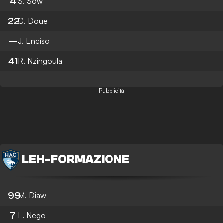
4
S. Sow
22
G. Doue
—
J. Enciso
41
R. Nzingoula
Pubblicità
LEH
-
FORMAZIONE
99
M. Diaw
7
L. Nego