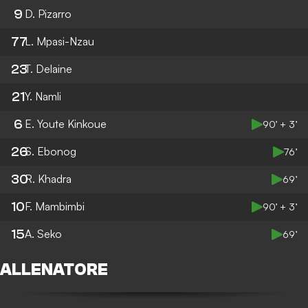
9
D. Pizarro
77
L. Mpasi-Nzau
23
T. Delaine
21
Y. Namli
6
E. Youte Kinkoue
90’ + 3’
26
S. Ebonog
76’
30
R. Khadra
69’
10
F. Mambimbi
90’ + 3’
15
A. Seko
69’
ALLENATORE