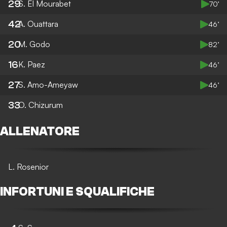
29
S. El Mourabet
70’
42
A. Ouattara
46’
20
M. Godo
82’
16
K. Paez
46’
27
S. Amo-Ameyaw
46’
33
O. Chizurum
ALLENATORE
L. Rosenior
INFORTUNI E SQUALIFICHE