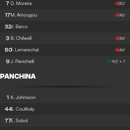
7
D. Moreira
82’
17
M. Amougou
46’
32
V. Barco
3
B. Chilwell
46’
80
F. Lemarechal
46’
9
J. Panichelli
90’ + 1’
PANCHINA
1
K. Johnsson
44
S. Coulibaly
77
E. Sobol