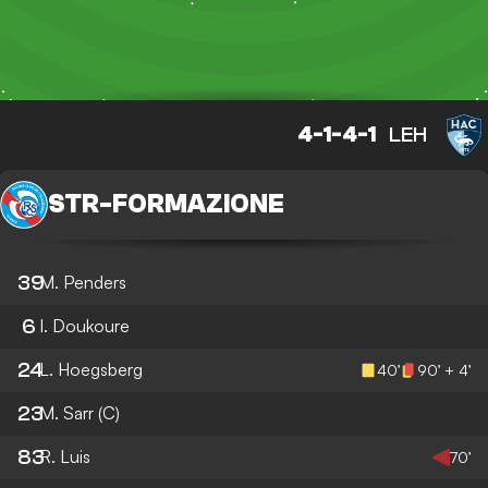
4-1-4-1
LEH
STR
-
FORMAZIONE
39
M. Penders
6
I. Doukoure
24
L. Hoegsberg
40’
90’ + 4’
23
M. Sarr
(C)
83
R. Luis
70’