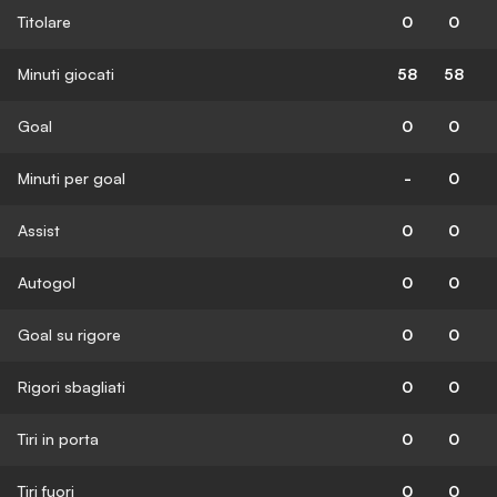
Titolare
0
0
Minuti giocati
58
58
Goal
0
0
Minuti per goal
-
0
Assist
0
0
Autogol
0
0
Goal su rigore
0
0
Rigori sbagliati
0
0
Tiri in porta
0
0
Tiri fuori
0
0