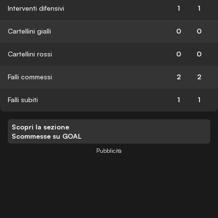
Interventi difensivi
1
1
Cartellini gialli
0
0
Cartellini rossi
0
0
Falli commessi
2
2
Falli subiti
1
1
Scopri la sezione
Scommesse su GOAL
Pubblicità