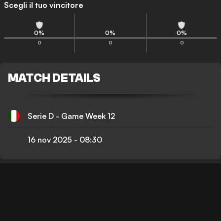
Scegli il tuo vincitore
0
%
0
%
0
%
0
0
0
MATCH DETAILS
Serie D - Game Week 12
16 nov 2025
-
08:30