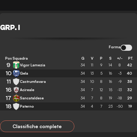
GRP. I
Forma
Pos
Squadra
G
V
P
S
+/-
PT.
9
Vigor Lamezia
34
11
9
14
8
42
10
Gela
34
13
5
16
-3
40
11
Castrumfavara
34
10
8
16
-9
38
16
Acireale
34
7
12
15
-13
32
17
Sancataldese
34
7
8
19
-18
29
18
Paterno
34
4
7
23
-50
19
Classifiche complete