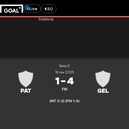
Live
€50
Pubblicità
Serie D
16 nov 2025
1
-
4
FIN
(INT 0-2)
(FIN 1-4)