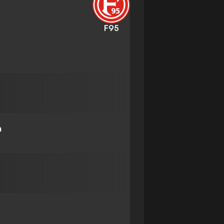
F95
n