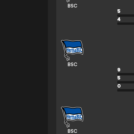
BSC
5
4
BSC
9
5
0
BSC