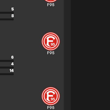
F95
5
8
F95
6
4
14
F95