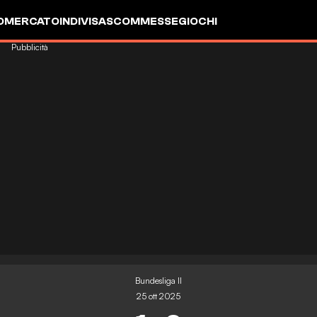
OMERCATO
INDIVISA
SCOMMESSE
GIOCHI
Pubblicità
Bundesliga II
25 ott 2025