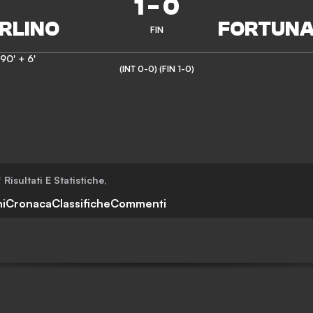
1
-
0
FIN
90' + 6'
(INT 0-0)
(FIN 1-0)
f
Risultati E Statistiche
,
i
Cronaca
Classifiche
Commenti