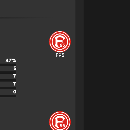
F95
47
%
5
7
7
0