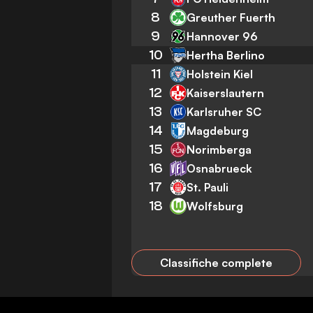
8
Greuther Fuerth
9
Hannover 96
10
Hertha Berlino
11
Holstein Kiel
12
Kaiserslautern
13
Karlsruher SC
14
Magdeburg
15
Norimberga
16
Osnabrueck
17
St. Pauli
18
Wolfsburg
Classifiche complete