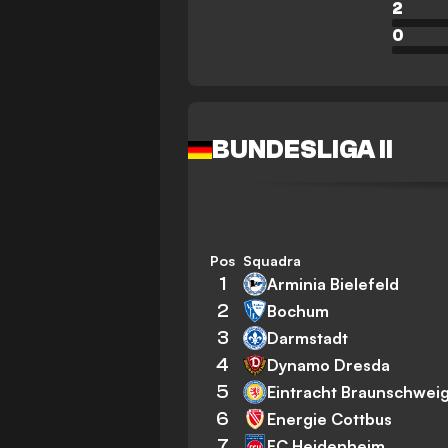
2
0
BUNDESLIGA II
Pos
Squadra
1
Arminia Bielefeld
2
Bochum
3
Darmstadt
4
Dynamo Dresda
5
Eintracht Braunschwei
6
Energie Cottbus
7
FC Heidenheim