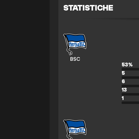
STATISTICHE
BSC
53
%
5
6
13
1