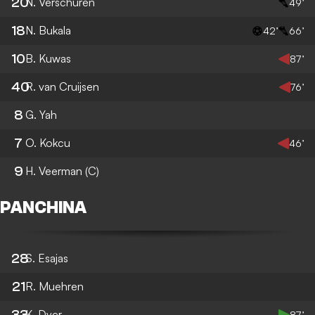
20
N. Verschuren
49’
18
N. Bukala
42’
66’
10
B. Kuwas
87’
40
R. van Cruijsen
76’
8
G. Yah
7
O. Kokcu
46’
9
H. Veerman
(C)
PANCHINA
28
S. Esajas
21
R. Muehren
33
K. Dyer
87’