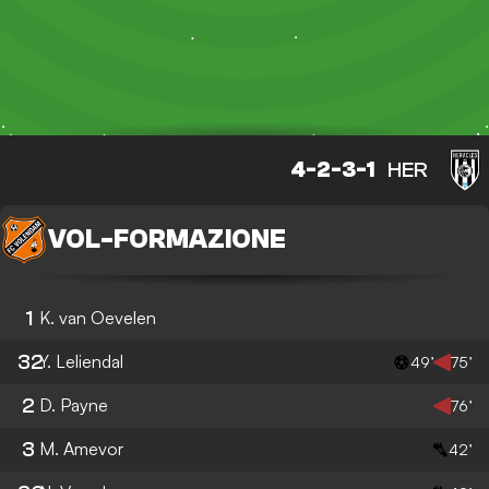
4-2-3-1
HER
VOL
-
FORMAZIONE
1
K. van Oevelen
32
Y. Leliendal
49’
75’
2
D. Payne
76’
3
M. Amevor
42’