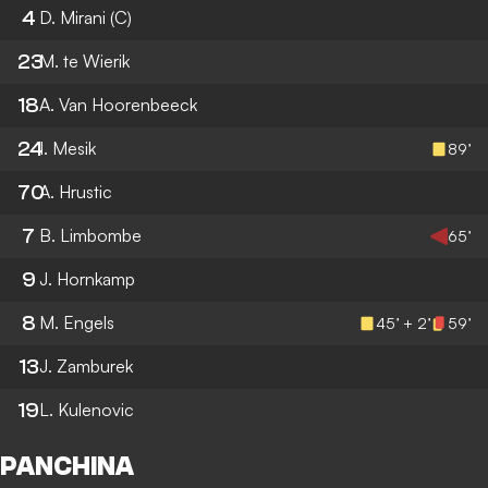
4
D. Mirani
(C)
23
M. te Wierik
18
A. Van Hoorenbeeck
24
I. Mesik
89’
70
A. Hrustic
7
B. Limbombe
65’
9
J. Hornkamp
8
M. Engels
45’ + 2’
59’
13
J. Zamburek
19
L. Kulenovic
PANCHINA