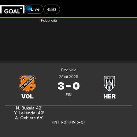
Live
€50
Pubblicità
Eredivisie
25 ott 2025
3
-
0
FIN
N. Bukala
42'
Y. Leliendal
49'
A. Oehlers
66'
(INT 1-0)
(FIN 3-0)