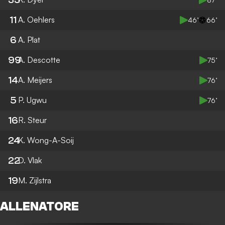
11
A. Oehlers
46’
66’
6
A. Plat
99
A. Descotte
75’
14
A. Meijers
76’
5
P. Ugwu
76’
16
R. Steur
24
K. Wong-A-Soij
22
D. Vlak
19
M. Zijlstra
ALLENATORE