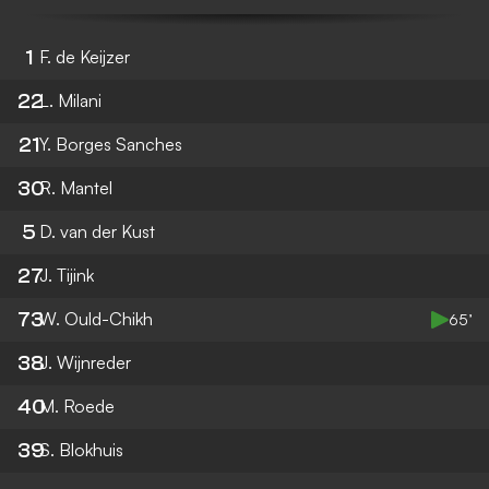
1
F. de Keijzer
22
L. Milani
21
Y. Borges Sanches
30
R. Mantel
5
D. van der Kust
27
J. Tijink
73
W. Ould-Chikh
65’
38
J. Wijnreder
40
M. Roede
39
S. Blokhuis