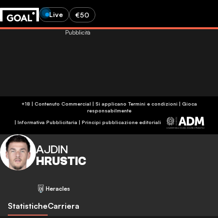
Live
€50
Pubblicità
+18 | Contenuto Commercial | Si applicano Termini e condizioni | Gioca
responsabilmente
|
Informativa Pubblicitaria
|
Principi pubblicazione editoriali
AJDIN
HRUSTIC
Heracles
Statistiche
Carriera