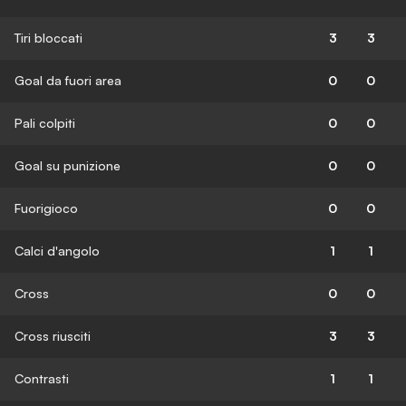
Tiri bloccati
3
3
Goal da fuori area
0
0
Pali colpiti
0
0
Goal su punizione
0
0
Fuorigioco
0
0
Calci d'angolo
1
1
Cross
0
0
Cross riusciti
3
3
Contrasti
1
1