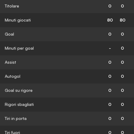
Titolare
0
0
Minuti giocati
80
80
Goal
0
0
Minuti per goal
-
0
Assist
0
0
Autogol
0
0
Goal su rigore
0
0
Rigori sbagliati
0
0
Tiri in porta
0
0
Tiri fuori
0
0