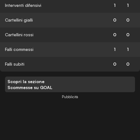
Interventi difensivi
1
1
Cartellini gialli
0
0
Cartellini rossi
0
0
Falli commessi
1
1
Falli subiti
0
0
Scopri la sezione
Scommesse su GOAL
Pubblicità