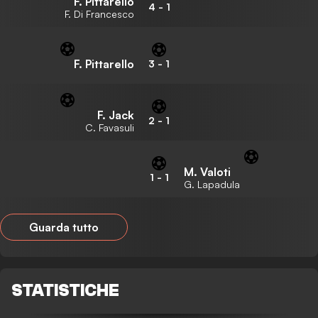
F. Pittarello
4
-
1
F. Di Francesco
F. Pittarello
3
-
1
F. Jack
2
-
1
C. Favasuli
M. Valoti
1
-
1
G. Lapadula
Guarda tutto
STATISTICHE