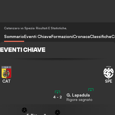
Catanzaro vs Spezia
Risultati E Statistiche
,
Sommario
Eventi Chiave
Formazioni
Cronaca
Classifiche
C
EVENTI CHIAVE
CAT
SPE
G. Lapadula
4
-
2
Rigore segnato