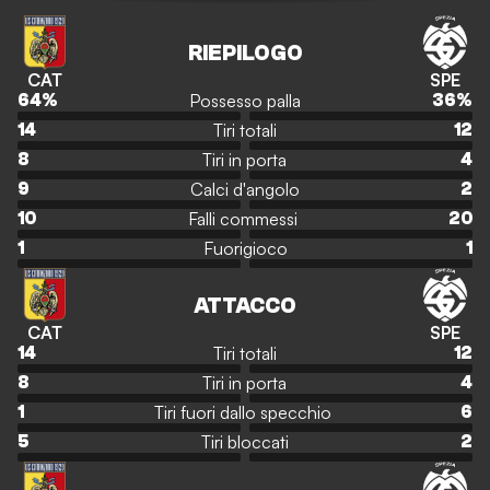
RIEPILOGO
CAT
SPE
Possesso palla
64
%
36
%
Tiri totali
14
12
Tiri in porta
8
4
Calci d'angolo
9
2
Falli commessi
10
20
Fuorigioco
1
1
ATTACCO
CAT
SPE
Tiri totali
14
12
Tiri in porta
8
4
Tiri fuori dallo specchio
1
6
Tiri bloccati
5
2