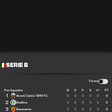
SERIE B
Forma
Pos
Squadra
G
V
P
S
+/-
PT.
1
Ascoli Calcio 1898 FC
0
0
0
0
0
0
2
Avellino
0
0
0
0
0
0
3
Benevento
0
0
0
0
0
0