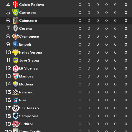
4
Calcio Padova
0
0
0
0
0
0
5
Carrarese
0
0
0
0
0
0
6
Catanzaro
0
0
0
0
0
0
7
Cesena
0
0
0
0
0
0
8
Cremonese
0
0
0
0
0
0
9
Empoli
0
0
0
0
0
0
10
Hellas Verona
0
0
0
0
0
0
11
Juve Stabia
0
0
0
0
0
0
12
LR Vicenza
0
0
0
0
0
0
13
Mantova
0
0
0
0
0
0
14
Modena
0
0
0
0
0
0
15
Palermo
0
0
0
0
0
0
16
Pisa
0
0
0
0
0
0
17
S.S. Arezzo
0
0
0
0
0
0
18
Sampdoria
0
0
0
0
0
0
19
Sudtirol
0
0
0
0
0
0
20
Virtus Entella
0
0
0
0
0
0