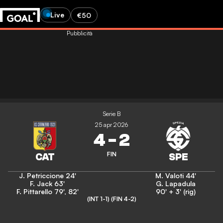
Live
€50
Pubblicità
Serie B
25 apr 2026
4
-
2
FIN
J. Petriccione
24'
M. Valoti
44'
F. Jack
63'
G. Lapadula
F. Pittarello
79'
,
82'
90' + 3' (rig)
(INT 1-1)
(FIN 4-2)