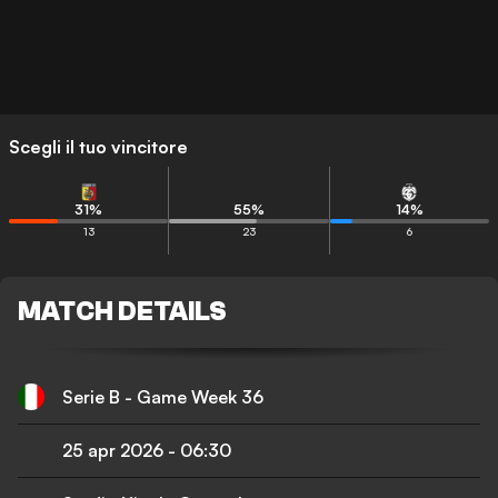
Scegli il tuo vincitore
31
%
55
%
14
%
13
23
6
MATCH DETAILS
Serie B - Game Week 36
25 apr 2026
-
06:30