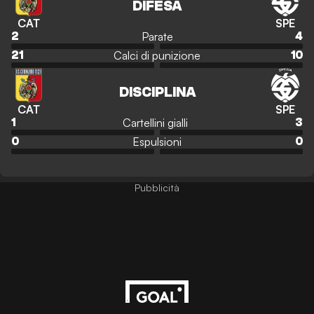
DIFESA
CAT
SPE
Parate
2
4
Calci di punizione
21
10
DISCIPLINA
CAT
SPE
Cartellini gialli
1
3
Espulsioni
0
0
Pubblicità