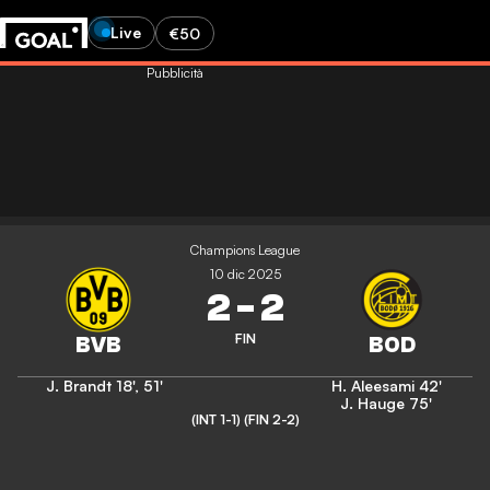
Live
€50
Pubblicità
Champions League
10 dic 2025
2
-
2
FIN
J. Brandt
18'
,
51'
H. Aleesami
42'
J. Hauge
75'
(INT 1-1)
(FIN 2-2)