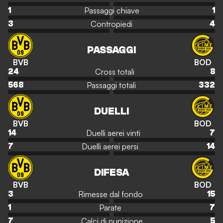
Passaggi chiave
1
1
Contropiedi
3
4
PASSAGGI
BVB
BOD
Cross totali
24
8
Passaggi totali
568
332
DUELLI
BVB
BOD
Duelli aerei vinti
14
7
Duelli aerei persi
7
14
DIFESA
BVB
BOD
Rimesse dal fondo
3
15
Parate
1
7
Calci di punizione
7
5