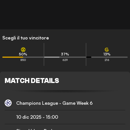
Scegli il tuo vincitore
50
%
37
%
13
%
850
629
216
MATCH DETAILS
Champions League - Game Week 6
10 dic 2025
-
15:00