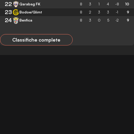
22
Qarabag FK
8
3
1
4
-8
10
23
Bodoe/Glimt
8
2
3
3
-1
9
24
Benfica
8
3
0
5
-2
9
Classifiche complete