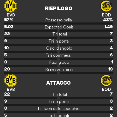
RIEPILOGO
BVB
BOD
Possesso palla
57
%
43
%
Expected Goals
5.02
1.49
Tiri totali
22
7
Tiri in porta
9
3
Calci d'angolo
10
4
Falli commessi
5
6
Fuorigioco
0
1
Rimesse laterali
20
19
ATTACCO
BVB
BOD
Tiri totali
22
7
Tiri in porta
9
3
Tiri fuori dallo specchio
8
2
Tiri bloccati
5
2