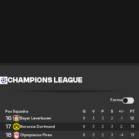
CHAMPIONS LEAGUE
Forma
Pos
Squadra
G
V
P
S
+/-
PT.
16
Bayer Leverkusen
8
3
3
2
-1
12
17
Borussia Dortmund
8
3
2
3
2
11
18
Olympiacos Pireo
8
3
2
3
-4
11