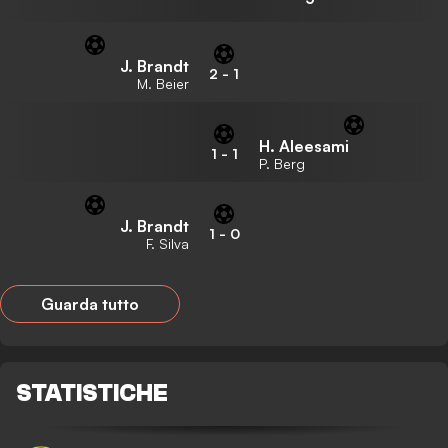
J. Brandt
2
-
1
M. Beier
H. Aleesami
1
-
1
P. Berg
J. Brandt
1
-
0
F. Silva
Guarda tutto
STATISTICHE