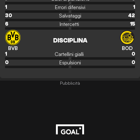
Errori difensivi
1
1
Salvataggi
30
42
Intercetti
6
15
DISCIPLINA
BVB
BOD
Cartellini gialli
1
0
Espulsioni
0
0
Pubblicità