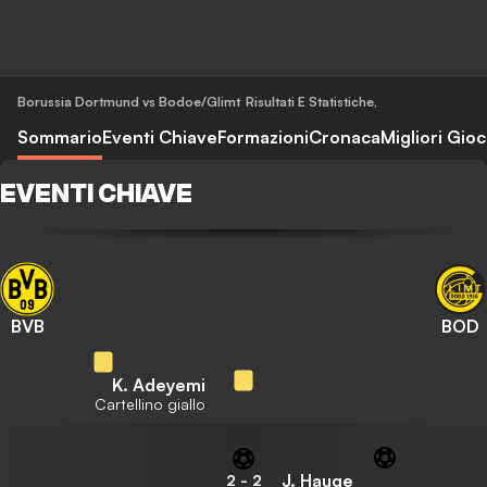
Borussia Dortmund vs Bodoe/Glimt
Risultati E Statistiche
,
Sommario
Eventi Chiave
Formazioni
Cronaca
Migliori Gioc
EVENTI CHIAVE
BVB
BOD
K. Adeyemi
Cartellino giallo
J. Hauge
2
-
2