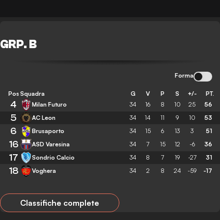
GRP. B
Forma
Pos
Squadra
G
V
P
S
+/-
PT.
4
Milan Futuro
34
16
8
10
25
56
5
AC Leon
34
14
11
9
10
53
6
Brusaporto
34
15
6
13
3
51
16
ASD Varesina
34
7
15
12
-6
36
17
Sondrio Calcio
34
8
7
19
-27
31
18
Voghera
34
2
8
24
-59
-17
Classifiche complete