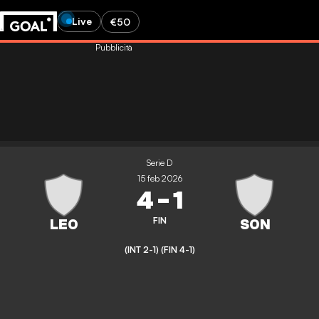
Live
€50
Pubblicità
Serie D
15 feb 2026
4
-
1
FIN
(INT 2-1)
(FIN 4-1)