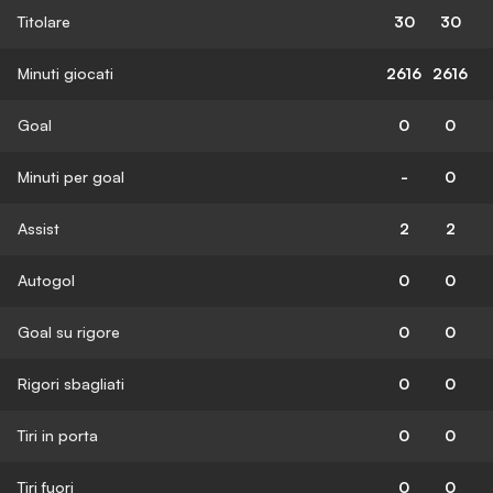
Titolare
30
30
Minuti giocati
2616
2616
Goal
0
0
Minuti per goal
-
0
Assist
2
2
Autogol
0
0
Goal su rigore
0
0
Rigori sbagliati
0
0
Tiri in porta
0
0
Tiri fuori
0
0