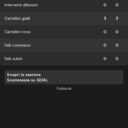
Interventi difensivi
0
0
Cartellini gialli
3
3
Cartellini rossi
0
0
Falli commessi
0
0
Falli subiti
0
0
Scopri la sezione
Scommesse su GOAL
Pubblicità