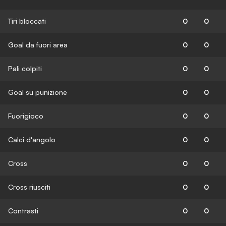
Tiri bloccati
0
0
Goal da fuori area
0
0
Pali colpiti
0
0
Goal su punizione
0
0
Fuorigioco
0
0
Calci d'angolo
0
0
Cross
0
0
Cross riusciti
0
0
Contrasti
0
0