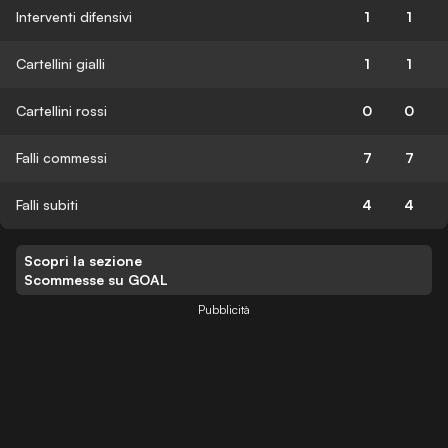
Interventi difensivi
1
1
Cartellini gialli
1
1
Cartellini rossi
0
0
Falli commessi
7
7
Falli subiti
4
4
Scopri la sezione
Scommesse su GOAL
Pubblicità