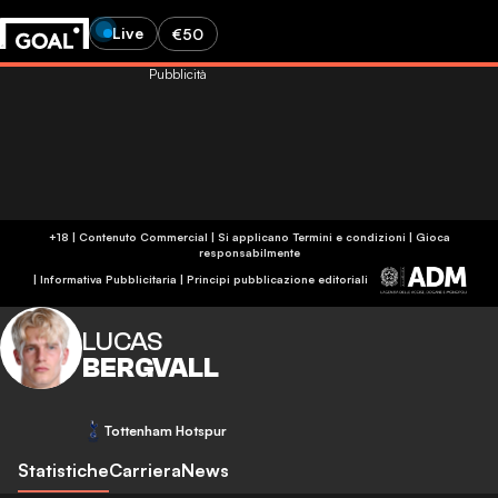
Live
€50
Pubblicità
+18 | Contenuto Commercial | Si applicano Termini e condizioni | Gioca
responsabilmente
|
Informativa Pubblicitaria
|
Principi pubblicazione editoriali
LUCAS
BERGVALL
Tottenham Hotspur
Statistiche
Carriera
News