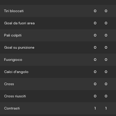
Tiri bloccati
0
0
Goal da fuori area
0
0
Pali colpiti
0
0
Goal su punizione
0
0
Fuorigioco
0
0
Calci d'angolo
0
0
Cross
0
0
Cross riusciti
0
0
Contrasti
1
1