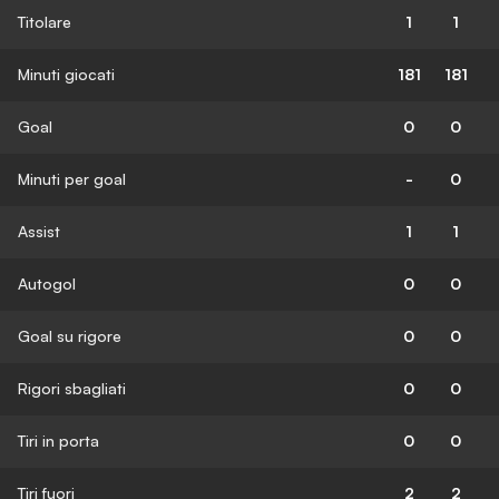
Titolare
1
1
Minuti giocati
181
181
Goal
0
0
Minuti per goal
-
0
Assist
1
1
Autogol
0
0
Goal su rigore
0
0
Rigori sbagliati
0
0
Tiri in porta
0
0
Tiri fuori
2
2