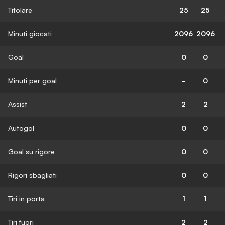
Titolare
25
25
Minuti giocati
2096
2096
Goal
0
0
Minuti per goal
-
0
Assist
2
2
Autogol
0
0
Goal su rigore
0
0
Rigori sbagliati
0
0
Tiri in porta
1
1
Tiri fuori
2
2