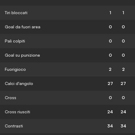
Tiri bloccati
1
1
Goal da fuori area
0
0
Pali colpiti
0
0
Goal su punizione
0
0
Fuorigioco
2
2
Calci d'angolo
27
27
Cross
0
0
Cross riusciti
24
24
Contrasti
34
34