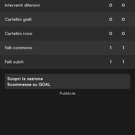
Interventi difensivi
0
0
Cartellini gialli
0
0
Cartellini rossi
0
0
Falli commessi
1
1
Falli subiti
1
1
Scopri la sezione
Scommesse su GOAL
Pubblicità