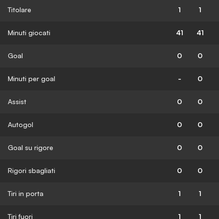
Titolare
1
1
Minuti giocati
41
41
Goal
0
0
Minuti per goal
-
0
Assist
0
0
Autogol
0
0
Goal su rigore
0
0
Rigori sbagliati
0
0
Tiri in porta
1
1
Tiri fuori
1
1