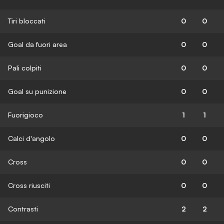
Tiri bloccati
0
0
Goal da fuori area
0
0
Pali colpiti
0
0
Goal su punizione
0
0
Fuorigioco
1
1
Calci d'angolo
0
0
Cross
0
0
Cross riusciti
0
0
Contrasti
2
2