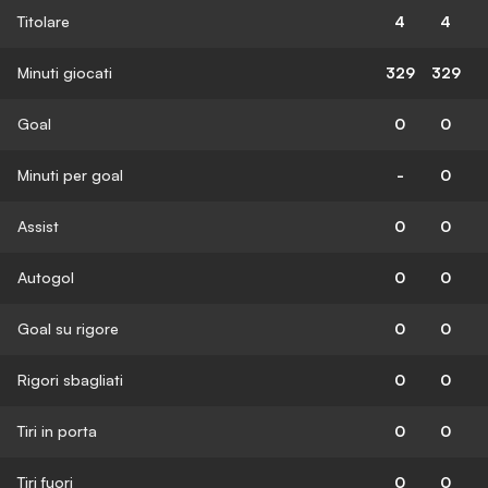
Titolare
4
4
Minuti giocati
329
329
Goal
0
0
Minuti per goal
-
0
Assist
0
0
Autogol
0
0
Goal su rigore
0
0
Rigori sbagliati
0
0
Tiri in porta
0
0
Tiri fuori
0
0