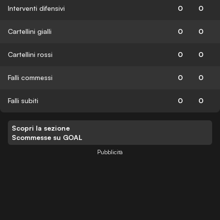
Interventi difensivi
0
0
Cartellini gialli
0
0
Cartellini rossi
0
0
Falli commessi
0
0
Falli subiti
0
0
Scopri la sezione
Scommesse su GOAL
Pubblicità