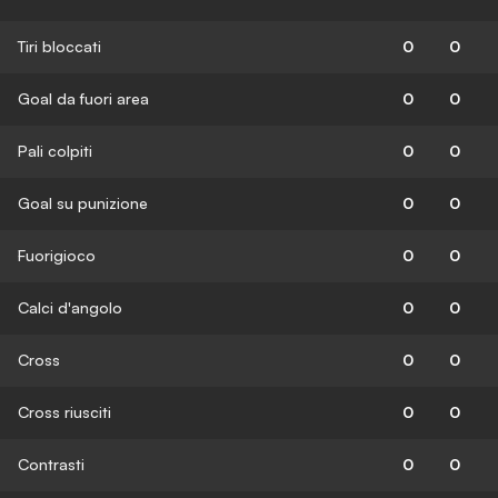
Tiri bloccati
0
0
Goal da fuori area
0
0
Pali colpiti
0
0
Goal su punizione
0
0
Fuorigioco
0
0
Calci d'angolo
0
0
Cross
0
0
Cross riusciti
0
0
Contrasti
0
0