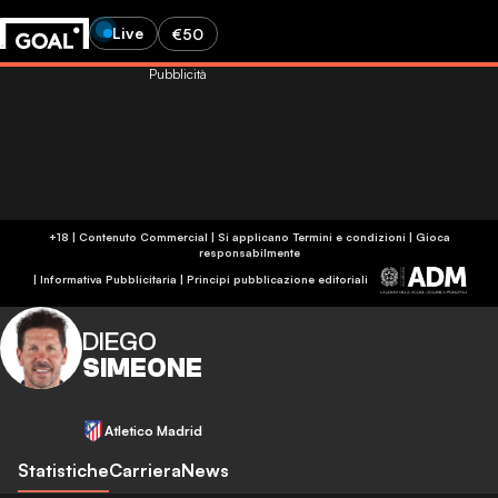
Live
€50
Pubblicità
+18 | Contenuto Commercial | Si applicano Termini e condizioni | Gioca
responsabilmente
|
Informativa Pubblicitaria
|
Principi pubblicazione editoriali
DIEGO
SIMEONE
Atletico Madrid
Statistiche
Carriera
News