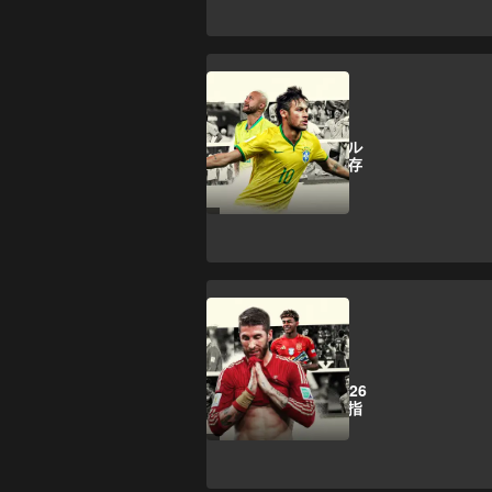
ワールドカップ
レガシー：ブラジル
がネイマールに依存
する理由
特集＆コラム
世界王者から迷走
へ：スペインは2026
年に名誉挽回を目指
す