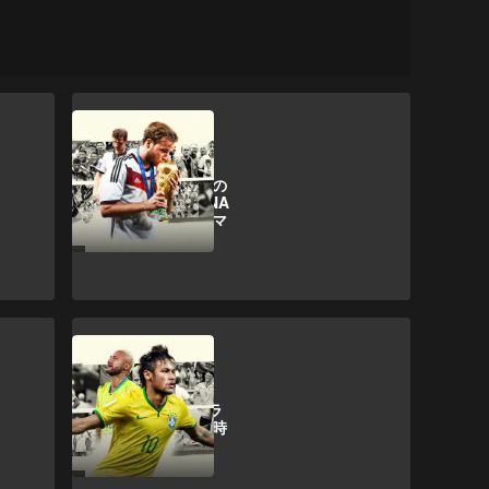
ドイツ
レガシー：ドイツの
ワールドカップDNA
を活かすナゲルスマ
ンの使命
特集＆コラム
プランBのないブラ
ジル：ネイマール時
代の終焉