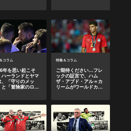
いる。
＆コラム
特集＆コラム
006年を思い起こそ
ご期待ください…フレ
。ハーランドとヤマ
ックの証言で、ハム
は、「守りのメッ
ザ・アブド・アル＝カ
」と「冒険家のロナ
リームがワールドカッ
ド」の鏡像だ。
プでファラオズの秘密
兵器に