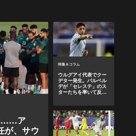
特集＆コラム
ウルグアイ代表でクー
デター発生。バルベル
デが「セレステ」のス
ターたちを率いて反旗
を翻した。
約……ア
任が、サウ