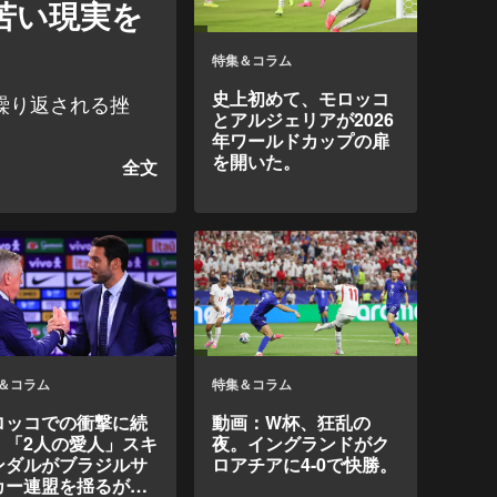
苦い現実を
特集＆コラム
史上初めて、モロッコ
繰り返される挫
とアルジェリアが2026
年ワールドカップの扉
を開いた。
＆コラム
特集＆コラム
ロッコでの衝撃に続
動画：W杯、狂乱の
、「2人の愛人」スキ
夜。イングランドがク
ンダルがブラジルサ
ロアチアに4-0で快勝。
カー連盟を揺るがし