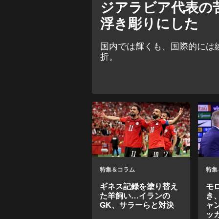
ジアラビア代表の
浮き彫りにした
国内では輝くも、国際的には
折。
特集＆コラム
特集
ギネス記録を塗り替え
モ
た羊飼い…イランの
き
GK、サラーらと対決
ャ
ッ