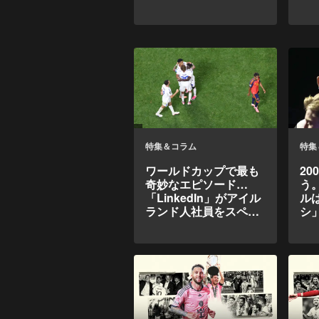
て
特集＆コラム
特集
ワールドカップで最も
2
奇妙なエピソード…
う
「LinkedIn」がアイル
ル
ランド人社員をスペイ
シ
ンの夢を打ち砕く存在
ウ
に変えた