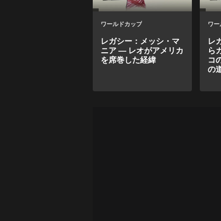
ワールドカップ
ワー
レガシー：メッシ・マ
レ
ニア ― レオがアメリカ
ら
を席巻した経緯
コ
の