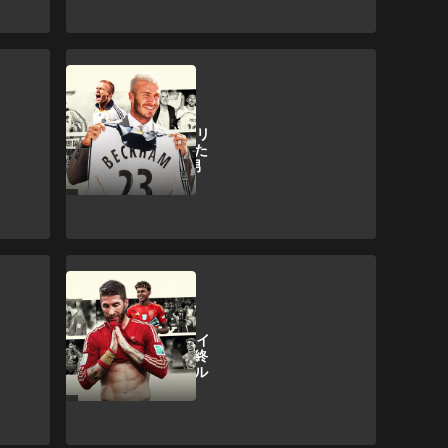
D. Beckham
【LEGACY】アメリ
カの“サッカー”をた
った1人で変えた男
ワールドカップ
【LEGACY】スペイ
ン代表黄金世代の終
焉…ラミン・ヤマル
という救世主