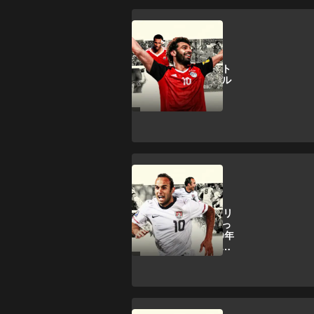
ワールドカップ
レガシー：エジプト
の終わらないワール
ドカップへの夢
ワールドカップ
【LEGACY】アメリ
カサッカー界にとっ
て大きかった2010年
W杯のドノヴァン決
勝ゴール