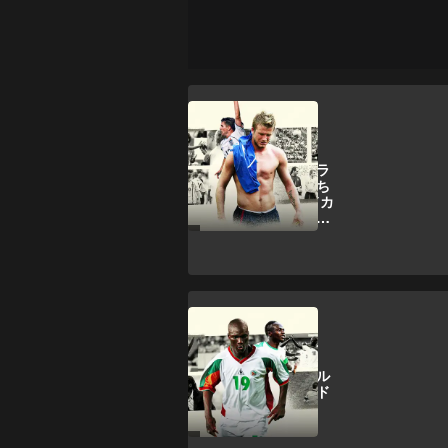
ワールドカップ
レガシー：イングラ
ンドの「敗者」たち
が2002年ワールドカ
ップの望みをどう潰
したか
ワールドカップ
レガシー：セネガル
の復活したワールド
カップの軌跡