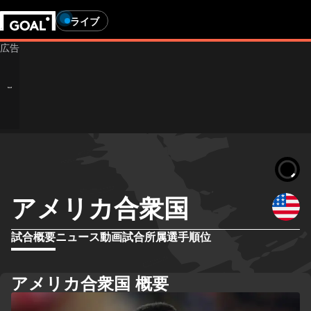
ライブ
アメリカ合衆国
試合概要
ニュース
動画
試合
所属選手
順位
アメリカ合衆国 概要