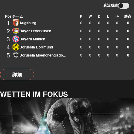
直近成績
Pos
チーム
P
W
D
L
+/-
勝点
1
Augsburg
0
0
0
0
0
0
2
Bayer Leverkusen
0
0
0
0
0
0
3
Bayern Munich
0
0
0
0
0
0
4
Borussia Dortmund
0
0
0
0
0
0
5
Borussia Moenchengladbach
0
0
0
0
0
0
詳細
WETTEN IM FOKUS