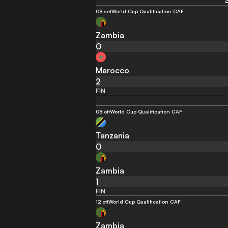
08 set
World Cup Qualification CAF
Zambia
0
Marocco
2
FIN
08 ott
World Cup Qualification CAF
Tanzania
0
Zambia
1
FIN
12 ott
World Cup Qualification CAF
Zambia