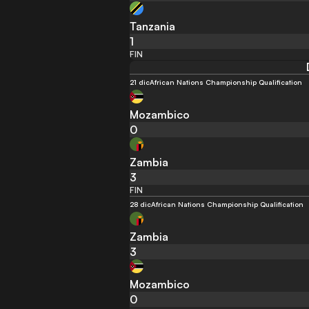
Tanzania
1
FIN
21 dic
African Nations Championship Qualification
Mozambico
0
Zambia
3
FIN
28 dic
African Nations Championship Qualification
Zambia
3
Mozambico
0