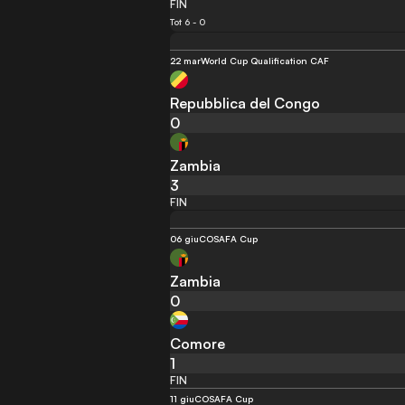
FIN
Tot 6 - 0
22 mar
World Cup Qualification CAF
Repubblica del Congo
0
Zambia
3
FIN
06 giu
COSAFA Cup
Zambia
0
Comore
1
FIN
11 giu
COSAFA Cup