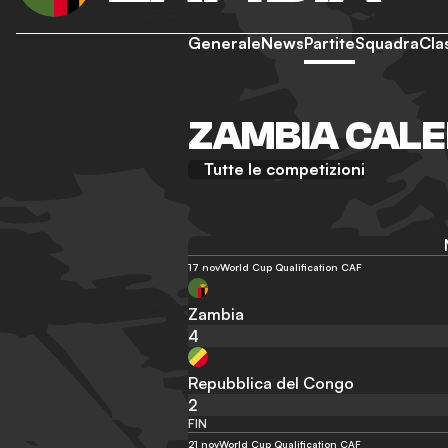
Generale
News
Partite
Squadra
Cla
ZAMBIA CALEN
Tutte le competizioni
17 nov
World Cup Qualification CAF
Zambia
4
Repubblica del Congo
2
FIN
21 nov
World Cup Qualification CAF