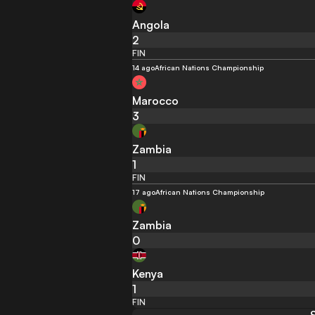
Angola
2
FIN
14 ago
African Nations Championship
Marocco
3
Zambia
1
FIN
17 ago
African Nations Championship
Zambia
0
Kenya
1
FIN