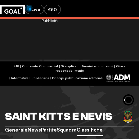
Live
€50
Pubblicità
+18 | Contenuto Commercial | Si applicano Termini e condizioni | Gioca
responsabilmente
|
Informativa Pubblicitaria
|
Principi pubblicazione editoriali
SAINT KITTS E NEVIS
Generale
News
Partite
Squadra
Classifiche