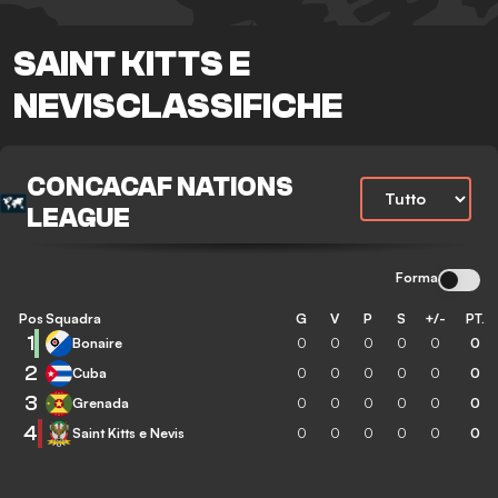
SAINT KITTS E
NEVISCLASSIFICHE
CONCACAF NATIONS
LEAGUE
Forma
Pos
Squadra
G
V
P
S
+/-
PT.
1
Bonaire
0
0
0
0
0
0
2
Cuba
0
0
0
0
0
0
3
Grenada
0
0
0
0
0
0
4
Saint Kitts e Nevis
0
0
0
0
0
0