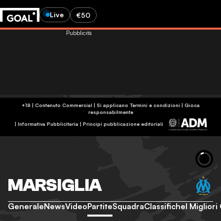
Live
€50
Pubblicità
+18 | Contenuto Commercial | Si applicano Termini e condizioni | Gioca
responsabilmente
|
Informativa Pubblicitaria
|
Principi pubblicazione editoriali
MARSIGLIA
Generale
News
Video
Partite
Squadra
Classifiche
I Migliori