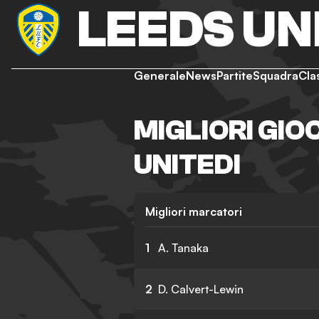
LEEDS UN
Generale
News
Partite
Squadra
Cla
MIGLIORI GIO
UNITEDI
Migliori marcatori
1
A. Tanaka
2
D. Calvert-Lewin