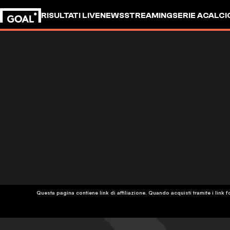
RISULTATI LIVE
NEWS
STREAMING
SERIE A
CALCI
Questa pagina contiene link di affiliazione. Quando acquisti tramite i lin