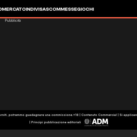
OMERCATO
INDIVISA
SCOMMESSE
GIOCHI
Pubblicità
k forniti, potremmo guadagnare una commissione.
+18 | Contenuto Commercial | Si applican
|
Principi pubblicazione editoriali