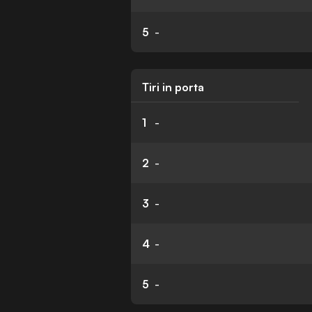
5
-
Tiri in porta
1
-
2
-
3
-
4
-
5
-