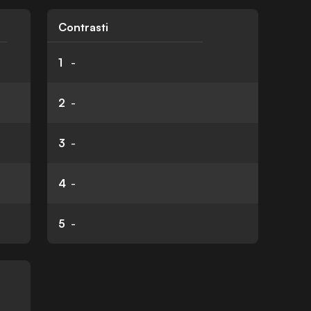
Contrasti
1
-
2
-
3
-
4
-
5
-