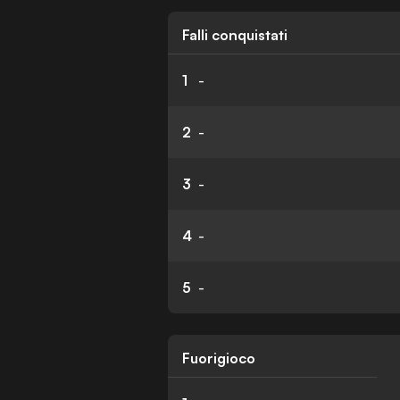
Falli conquistati
1
-
2
-
3
-
4
-
5
-
Fuorigioco