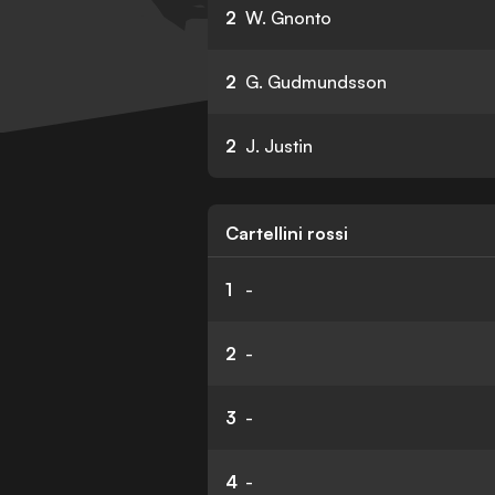
2
W. Gnonto
2
G. Gudmundsson
2
J. Justin
Cartellini rossi
1
-
2
-
3
-
4
-