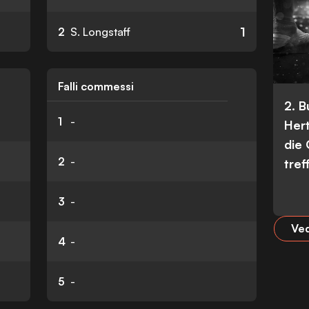
1
2
S. Longstaff
Falli commessi
2. 
1
-
Her
die
2
-
tref
3
-
Ved
4
-
5
-