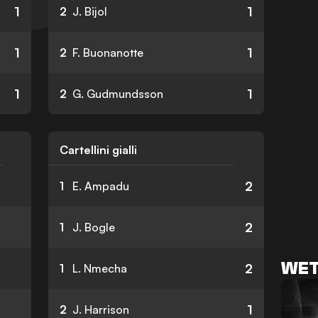
1
1
2
J. Bijol
1
1
2
F. Buonanotte
1
1
2
G. Gudmundsson
Cartellini gialli
2
1
E. Ampadu
2
1
J. Bogle
WET
2
1
L. Nmecha
1
2
J. Harrison