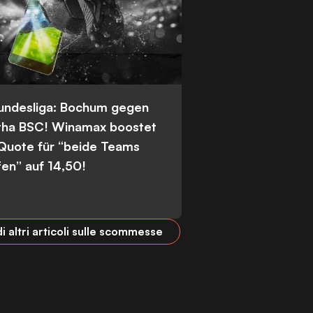
Bundesliga: Bochum gegen
tha BSC! Winamax boostet
 Quote für “beide Teams
fen” auf 14,50!
i altri articoli sulle scommesse