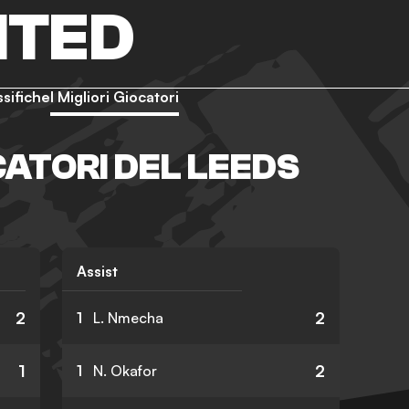
ITED
ssifiche
I Migliori Giocatori
CATORI DEL LEEDS
Assist
2
2
1
L. Nmecha
1
2
1
N. Okafor