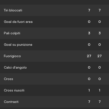
Tiri bloccati
7
7
Goal da fuori area
0
0
Pali colpiti
3
3
Goal su punizione
0
0
Fuorigioco
27
27
Calci d'angolo
0
0
Cross
0
0
Cross riusciti
1
1
Contrasti
7
7