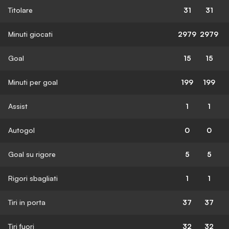
Titolare
31
31
Minuti giocati
2979
2979
Goal
15
15
Minuti per goal
199
199
Assist
1
1
Autogol
0
0
Goal su rigore
5
5
Rigori sbagliati
1
1
Tiri in porta
37
37
Tiri fuori
32
32