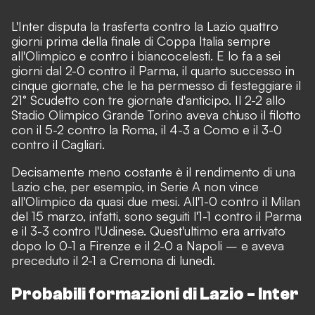
L'Inter disputa la trasferta contro la Lazio quattro
giorni prima della finale di Coppa Italia sempre
all'Olimpico e contro i biancocelesti. E lo fa a sei
giorni dal 2-0 contro il Parma, il quarto successo in
cinque giornate, che le ha permesso di festeggiare il
21° Scudetto con tre giornate d'anticipo. Il 2-2 allo
Stadio Olimpico Grande Torino aveva chiuso il filotto
con il 5-2 contro la Roma, il 4-3 a Como e il 3-0
contro il Cagliari.
Decisamente meno costante è il rendimento di una
Lazio che, per esempio, in Serie A non vince
all'Olimpico da quasi due mesi. All'1-0 contro il Milan
del 15 marzo, infatti, sono seguiti l'1-1 contro il Parma
e il 3-3 contro l'Udinese. Quest'ultimo era arrivato
dopo lo 0-1 a Firenze e il 2-0 a Napoli – e aveva
preceduto il 2-1 a Cremona di lunedì.
Probabili formazioni di Lazio - Inter