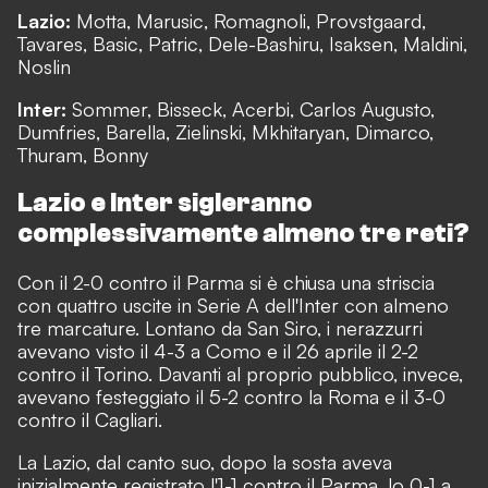
Lazio:
Motta, Marusic, Romagnoli, Provstgaard,
Tavares, Basic, Patric, Dele-Bashiru, Isaksen, Maldini,
Noslin
Inter:
Sommer, Bisseck, Acerbi, Carlos Augusto,
Dumfries, Barella, Zielinski, Mkhitaryan, Dimarco,
Thuram, Bonny
Lazio e Inter sigleranno
complessivamente almeno tre reti?
Con il 2-0 contro il Parma si è chiusa una striscia
con quattro uscite in Serie A dell'Inter con almeno
tre marcature. Lontano da San Siro, i nerazzurri
avevano visto il 4-3 a Como e il 26 aprile il 2-2
contro il Torino. Davanti al proprio pubblico, invece,
avevano festeggiato il 5-2 contro la Roma e il 3-0
contro il Cagliari.
La Lazio, dal canto suo, dopo la sosta aveva
inizialmente registrato l'1-1 contro il Parma, lo 0-1 a