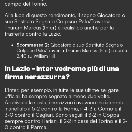
campo del Torino.
Alla luce di questo rendimento, il segno Giocatore o
suo Sostituto Segna o Colpisce Palo/Traversa
Thuram Marcus (Inter) è realistico anche per la
trasferta contro la Lazio.
Scommessa 2:
Giocatore o suo Sostituto Segna o
Colpisce Palo/Traversa Thuram Marcus (Inter) a quota
2.40 su
William Hill
In Lazio - Inter vedremo più di una
firma nerazzurra?
L'Inter, per esempio, in tutte le sue ultime sei gare
ufficiali ha sempre segnato almeno due volte.
Archiviata la sosta, i nerazzurri avevano inizialmente
inanellato il 5-2 contro la Roma, il 4-3 a Como e il
3-0 contro il Cagliari. Sono seguiti il 3-2 in Coppa
sempre contro i lariani, il 2-2 in casa del Torino e il 2-
0 contro il Parma.