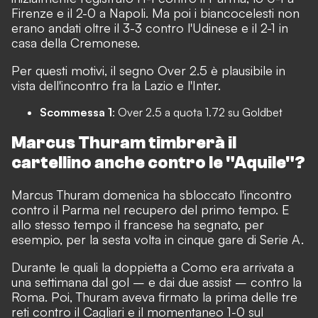
Firenze e il 2-0 a Napoli. Ma poi i biancocelesti non
erano andati oltre il 3-3 contro l'Udinese e il 2-1 in
casa della Cremonese.
Per questi motivi, il segno Over 2.5 è plausibile in
vista dell'incontro fra la Lazio e l'Inter.
Scommessa 1
: Over 2.5 a quota 1.72 su
Goldbet
Marcus Thuram timbrerà il
cartellino anche contro le "Aquile"?
Marcus Thuram domenica ha sbloccato l'incontro
contro il Parma nel recupero del primo tempo. E
allo stesso tempo il francese ha segnato, per
esempio, per la sesta volta in cinque gare di Serie A.
Durante le quali la doppietta a Como era arrivata a
una settimana dal gol – e dai due assist – contro la
Roma. Poi, Thuram aveva firmato la prima delle tre
reti contro il Cagliari e il momentaneo 1-0 sul