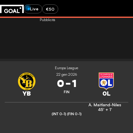
Live
€50
Pubblicità
Europa League
22 gen 2026
0
-
1
FIN
A. Maitland-Niles
45' + 1'
(INT 0-1)
(FIN 0-1)