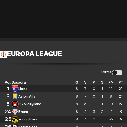
EUROPA LEAGUE
Forma
Pos
Squadra
G
V
P
S
+/-
PT.
1
Lione
8
7
0
1
13
21
2
Aston Villa
8
7
0
1
8
21
3
FC Midtjylland
8
6
1
1
10
19
24
Brann
8
2
3
3
-2
9
25
Young Boys
8
3
0
5
-6
9
26
Sturm Graz
8
2
1
5
-6
7