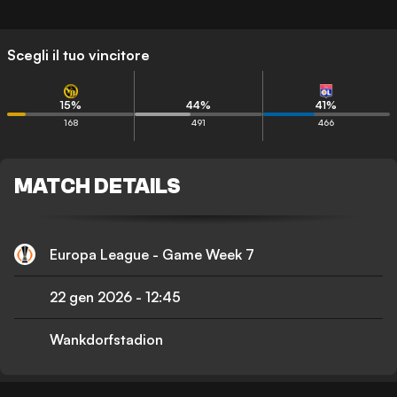
Scegli il tuo vincitore
15
%
44
%
41
%
168
491
466
MATCH DETAILS
Europa League - Game Week 7
22 gen 2026
-
12:45
Wankdorfstadion