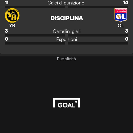
Calci di punizione
11
14
DISCIPLINA
YB
OL
Cartellini gialli
3
3
Espulsioni
0
0
Pubblicità