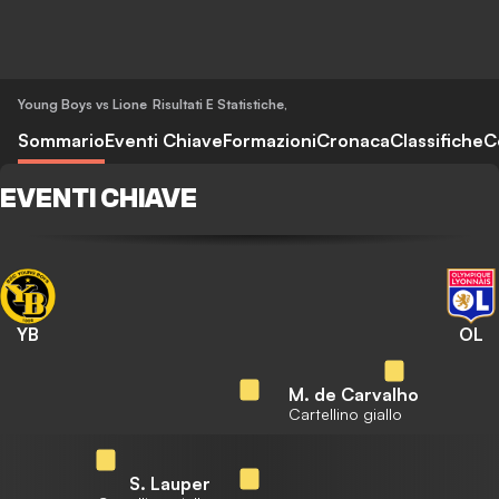
Young Boys vs Lione
Risultati E Statistiche
,
Sommario
Eventi Chiave
Formazioni
Cronaca
Classifiche
C
EVENTI CHIAVE
YB
OL
M. de Carvalho
Cartellino giallo
S. Lauper