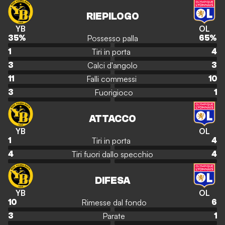
RIEPILOGO
YB
OL
Possesso palla
35
%
65
%
Tiri in porta
1
4
Calci d'angolo
3
3
Falli commessi
11
10
Fuorigioco
3
1
ATTACCO
YB
OL
Tiri in porta
1
4
Tiri fuori dallo specchio
4
4
DIFESA
YB
OL
Rimesse dal fondo
10
6
Parate
3
1