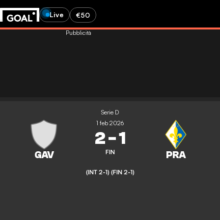
Live
€50
Pubblicità
Serie D
1 feb 2026
2
-
1
FIN
(INT 2-1)
(FIN 2-1)