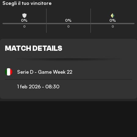
Scegli il tuo vincitore
0
%
0
%
0
%
0
0
0
MATCH DETAILS
Serie D - Game Week 22
1 feb 2026
-
08:30