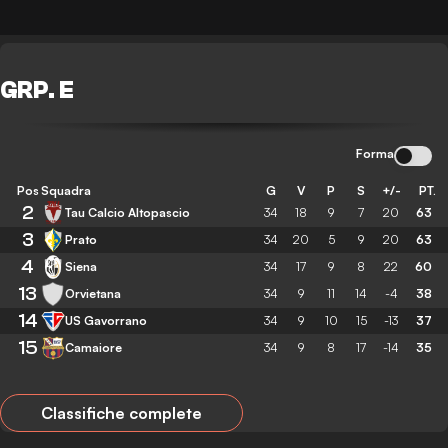
GRP. E
Forma
Pos
Squadra
G
V
P
S
+/-
PT.
2
Tau Calcio Altopascio
34
18
9
7
20
63
3
Prato
34
20
5
9
20
63
4
Siena
34
17
9
8
22
60
13
Orvietana
34
9
11
14
-4
38
14
US Gavorrano
34
9
10
15
-13
37
15
Camaiore
34
9
8
17
-14
35
Classifiche complete