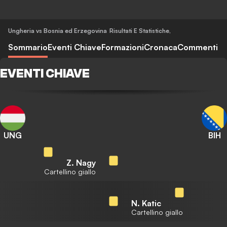
Ungheria vs Bosnia ed Erzegovina
Risultati E Statistiche
,
Sommario
Eventi Chiave
Formazioni
Cronaca
Commenti
EVENTI CHIAVE
UNG
BIH
Z. Nagy
Cartellino giallo
N. Katic
Cartellino giallo