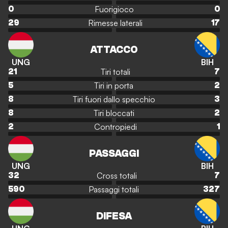
Fuorigioco
0
0
Rimesse laterali
29
17
ATTACCO
UNG
BIH
Tiri totali
21
7
Tiri in porta
5
2
Tiri fuori dallo specchio
8
3
Tiri bloccati
8
2
Contropiedi
2
1
PASSAGGI
UNG
BIH
Cross totali
32
7
Passaggi totali
590
327
DIFESA