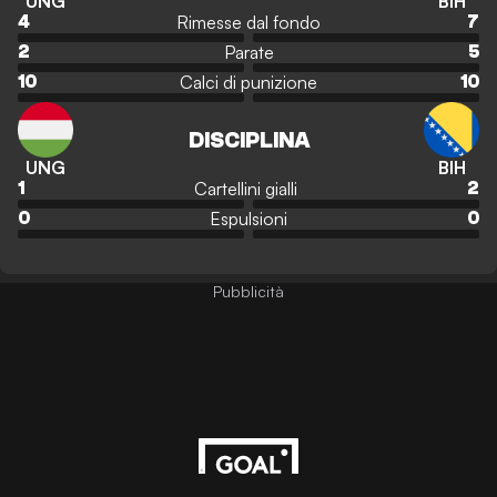
UNG
BIH
Rimesse dal fondo
4
7
Parate
2
5
Calci di punizione
10
10
DISCIPLINA
UNG
BIH
Cartellini gialli
1
2
Espulsioni
0
0
Pubblicità