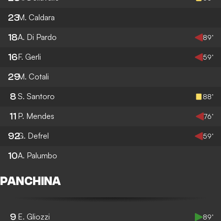
23
M. Caldara
18
A. Di Pardo
89’
16
F. Gerli
59’
29
M. Cotali
8
S. Santoro
88’
11
P. Mendes
76’
92
G. Defrel
59’
10
A. Palumbo
PANCHINA
9
E. Gliozzi
89’