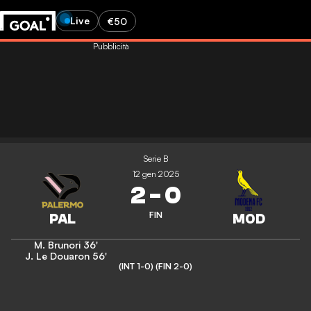
Live
€50
Pubblicità
Serie B
12 gen 2025
2
-
0
FIN
M. Brunori
36'
J. Le Douaron
56'
(INT 1-0)
(FIN 2-0)