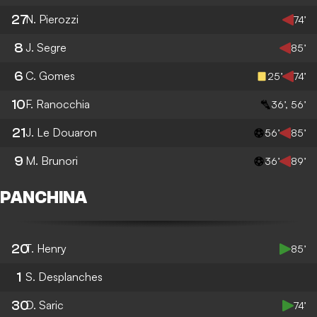
27
N. Pierozzi
74’
8
J. Segre
85’
6
C. Gomes
25’
74’
10
F. Ranocchia
36’, 56’
21
J. Le Douaron
56’
85’
9
M. Brunori
36’
89’
PANCHINA
20
T. Henry
85’
1
S. Desplanches
30
D. Saric
74’