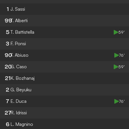
1
J. Sassi
99
T. Alberti
5
T. Battistella
59’
3
F. Ponsi
90
F. Abiuso
76’
20
G. Caso
59’
21
K. Bozhanaj
2
G. Beyuku
7
E. Duca
76’
27
R. Idrissi
6
L. Magnino