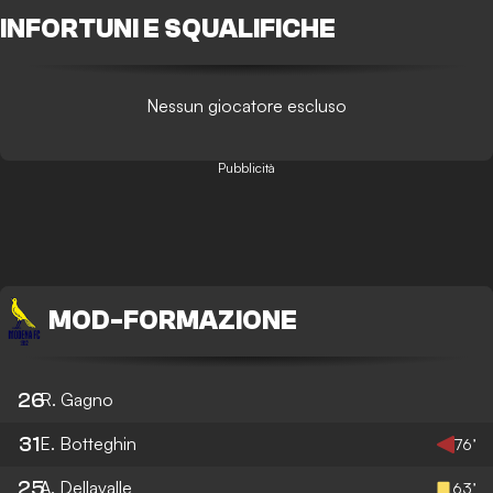
INFORTUNI E SQUALIFICHE
Nessun giocatore escluso
Pubblicità
MOD
-
FORMAZIONE
26
R. Gagno
31
E. Botteghin
76’
25
A. Dellavalle
63’