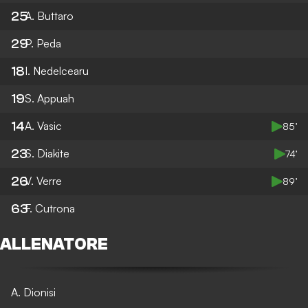
25
A. Buttaro
29
P. Peda
18
I. Nedelcearu
19
S. Appuah
14
A. Vasic
85’
23
S. Diakite
74’
26
V. Verre
89’
63
F. Cutrona
ALLENATORE
A. Dionisi