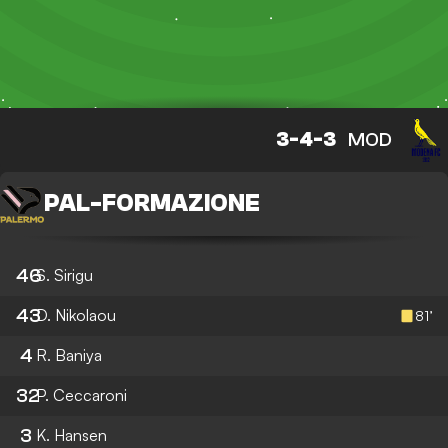
3-4-3
MOD
PAL
-
FORMAZIONE
46
S. Sirigu
43
D. Nikolaou
81’
4
R. Baniya
32
P. Ceccaroni
3
K. Hansen