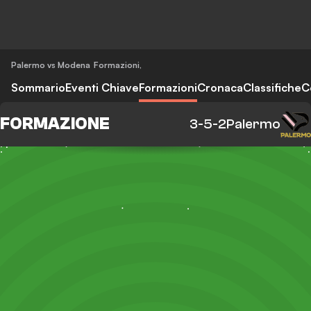
Palermo vs Modena
Formazioni
,
Sommario
Eventi Chiave
Formazioni
Cronaca
Classifiche
C
FORMAZIONE
3-5-2
Palermo