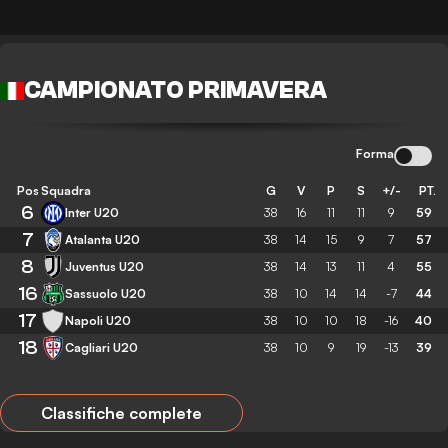
CAMPIONATO PRIMAVERA
Forma
Pos
Squadra
G
V
P
S
+/-
PT.
6
Inter U20
38
16
11
11
9
59
7
Atalanta U20
38
14
15
9
7
57
8
Juventus U20
38
14
13
11
4
55
16
Sassuolo U20
38
10
14
14
-7
44
17
Napoli U20
38
10
10
18
-16
40
18
Cagliari U20
38
10
9
19
-13
39
Classifiche complete