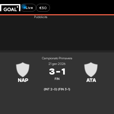
Live
€50
Pubblicità
Campionato Primavera
21 gen 2026
3
-
1
FIN
(INT 2-0)
(FIN 3-1)