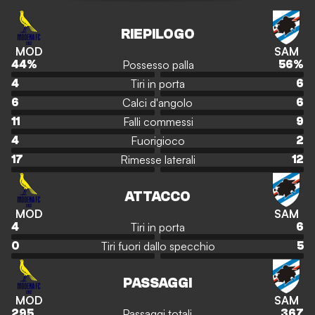
RIEPILOGO
MOD
SAM
Possesso palla
44
%
56
%
Tiri in porta
4
6
Calci d'angolo
6
6
Falli commessi
11
9
Fuorigioco
4
2
Rimesse laterali
17
12
ATTACCO
MOD
SAM
Tiri in porta
4
6
Tiri fuori dallo specchio
0
5
PASSAGGI
MOD
SAM
Passaggi totali
295
367