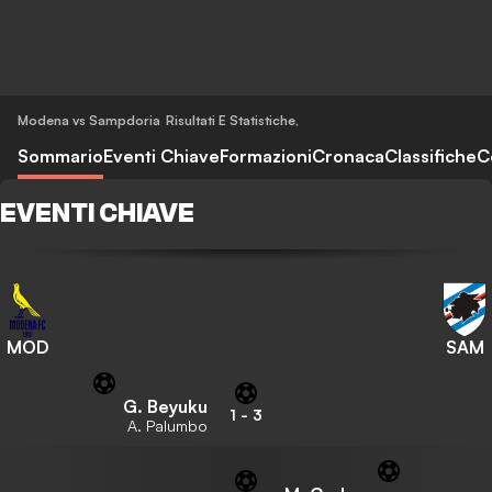
Modena vs Sampdoria
Risultati E Statistiche
,
Sommario
Eventi Chiave
Formazioni
Cronaca
Classifiche
C
EVENTI CHIAVE
MOD
SAM
G. Beyuku
1
-
3
A. Palumbo