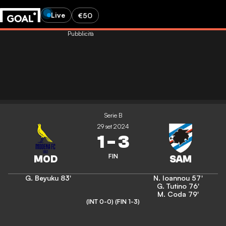
Live
€50
Pubblicità
Serie B
29 set 2024
1
-
3
FIN
G. Beyuku
83'
N. Ioannou
57'
G. Tutino
76'
M. Coda
79'
(INT 0-0)
(FIN 1-3)