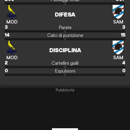
DIFESA
MOD
SAM
Parate
3
3
Calci di punizione
14
15
DISCIPLINA
MOD
SAM
Cartellini gialli
2
4
Espulsioni
0
0
Pubblicità