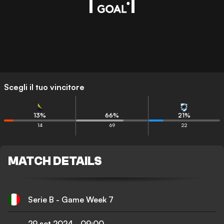
Scegli il tuo vincitore
13
%
66
%
21
%
14
69
22
MATCH DETAILS
Serie B - Game Week 7
29 set 2024
-
09:00