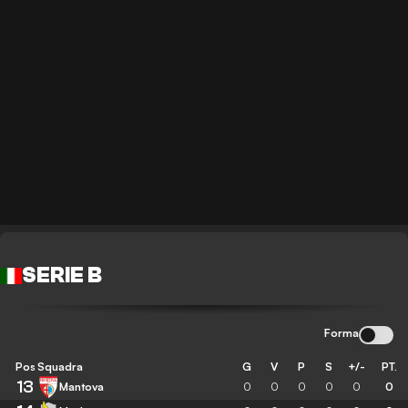
SERIE B
Forma
Pos
Squadra
G
V
P
S
+/-
PT.
13
Mantova
0
0
0
0
0
0