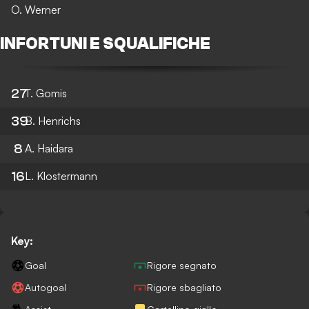
O. Werner
INFORTUNI E SQUALIFICHE
27
T. Gomis
39
B. Henrichs
8
A. Haidara
16
L. Klostermann
Key:
Goal
Rigore segnato
Autogoal
Rigore sbagliato