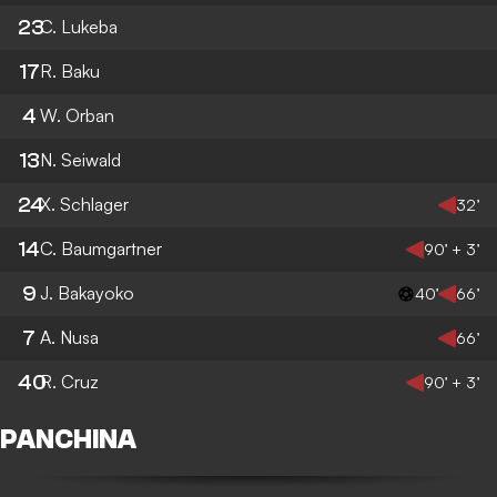
23
C. Lukeba
17
R. Baku
4
W. Orban
13
N. Seiwald
24
X. Schlager
32’
14
C. Baumgartner
90’ + 3’
9
J. Bakayoko
40’
66’
7
A. Nusa
66’
40
R. Cruz
90’ + 3’
PANCHINA