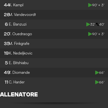
44
K. Kampl
90’ + 3’
26
M. Vandevoordt
6
E. Banzuzi
32’
40’
20
F. Ouedraogo
90’ + 3’
35
M. Finkgrafe
19
K. Nedeljkovic
5
E. Bitshiabu
49
Y. Diomande
66’
11
C. Harder
66’
ALLENATORE