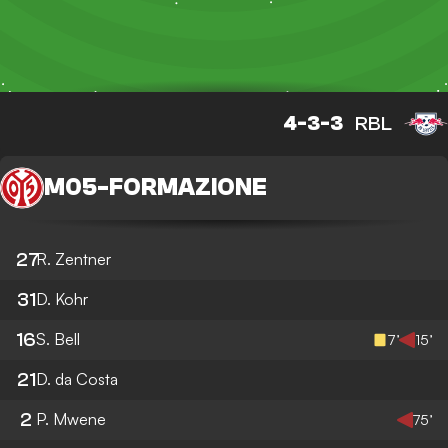
4-3-3
RBL
M05
-
FORMAZIONE
27
R. Zentner
31
D. Kohr
16
S. Bell
7’
15’
21
D. da Costa
2
P. Mwene
75’