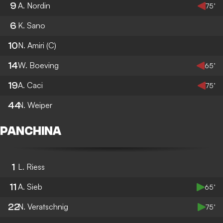
9
A. Nordin
75’
6
K. Sano
10
N. Amiri
(C)
14
W. Boeving
65’
19
A. Caci
75’
44
N. Weiper
PANCHINA
1
L. Riess
11
A. Sieb
65’
22
N. Veratschnig
75’