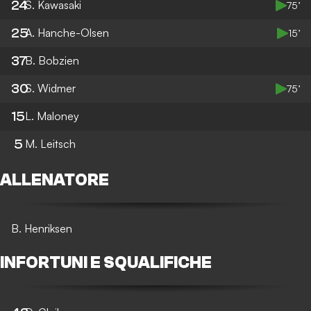
24
S. Kawasaki
75’
25
A. Hanche-Olsen
15’
37
B. Bobzien
30
S. Widmer
75’
15
L. Maloney
5
M. Leitsch
ALLENATORE
B. Henriksen
INFORTUNI E SQUALIFICHE