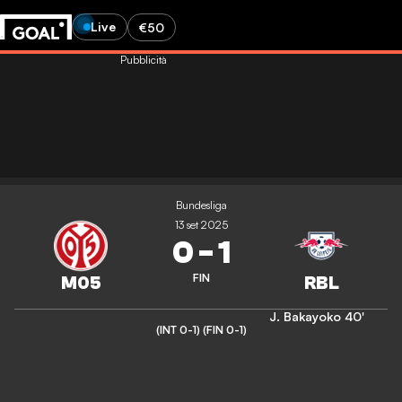
Live
€50
Pubblicità
Bundesliga
13 set 2025
0
-
1
FIN
J. Bakayoko
40'
(INT 0-1)
(FIN 0-1)