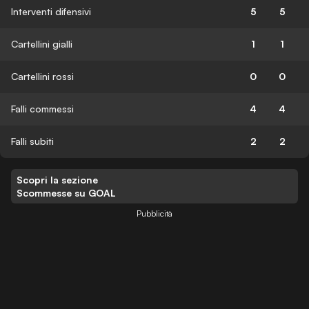
Interventi difensivi
5
5
Cartellini gialli
1
1
Cartellini rossi
0
0
Falli commessi
4
4
Falli subiti
2
2
Scopri la sezione
Scommesse su GOAL
Pubblicità