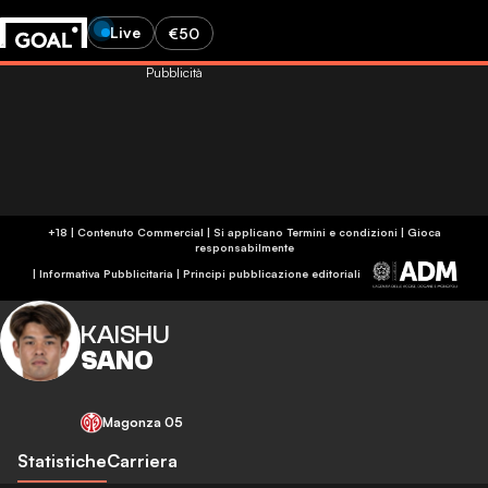
Live
€50
Pubblicità
+18 | Contenuto Commercial | Si applicano Termini e condizioni | Gioca
responsabilmente
|
Informativa Pubblicitaria
|
Principi pubblicazione editoriali
KAISHU
SANO
Magonza 05
Statistiche
Carriera