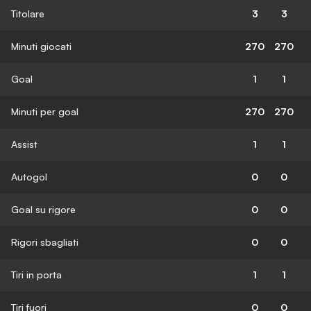
Titolare
3
3
Minuti giocati
270
270
Goal
1
1
Minuti per goal
270
270
Assist
1
1
Autogol
0
0
Goal su rigore
0
0
Rigori sbagliati
0
0
Tiri in porta
1
1
Tiri fuori
0
0