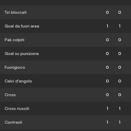
Tiri bloccati
0
0
Goal da fuori area
1
1
Pali colpiti
0
0
Goal su punizione
0
0
Fuorigioco
0
0
Calci d'angolo
0
0
Cross
0
0
Cross riusciti
1
1
Contrasti
1
1