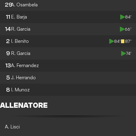
29
A. Osambela
11
E. Barja
84’
14
R. Garcia
66’
2
I. Benito
84’
87’
9
R. Garcia
74’
13
A. Fernandez
5
J. Herrando
8
I. Munoz
ALLENATORE
A. Lisci