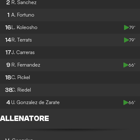
2
R. Sanchez
1
A. Fortuno
16
L. Koleosho
79’
14
R. Terrats
79’
17
J. Carreras
9
R. Fernandez
66’
18
C. Pickel
38
C. Riedel
4
U. Gonzalez de Zarate
66’
ALLENATORE