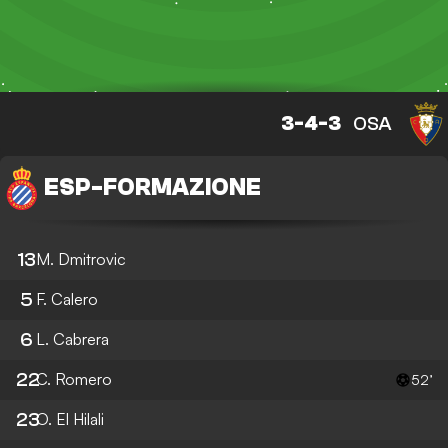
3-4-3
OSA
ESP
-
FORMAZIONE
13
M. Dmitrovic
5
F. Calero
6
L. Cabrera
22
C. Romero
52’
23
O. El Hilali