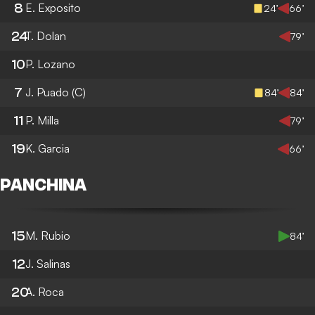
8
E. Exposito
24’
66’
24
T. Dolan
79’
10
P. Lozano
7
J. Puado
(C)
84’
84’
11
P. Milla
79’
19
K. Garcia
66’
PANCHINA
15
M. Rubio
84’
12
J. Salinas
20
A. Roca