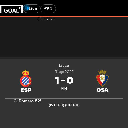
Live
€50
Pubblicità
LaLiga
31 ago 2025
1
-
0
FIN
C. Romero
52'
(INT 0-0)
(FIN 1-0)