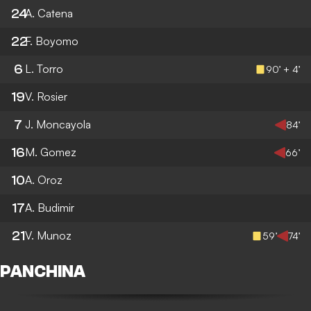
24
A. Catena
22
F. Boyomo
6
L. Torro
90’ + 4’
19
V. Rosier
7
J. Moncayola
84’
16
M. Gomez
66’
10
A. Oroz
17
A. Budimir
21
V. Munoz
59’
74’
PANCHINA