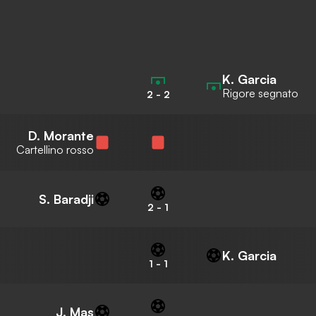
K. Garcia
Rigore segnato
2
-
2
D. Morante
Cartellino rosso
S. Baradji
2
-
1
K. Garcia
1
-
1
J. Mas