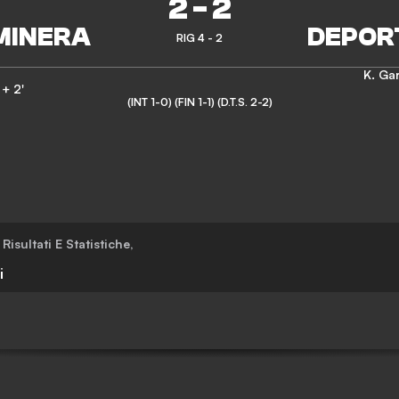
2
-
2
RIG 4 - 2
K. Gar
 + 2'
(INT 1-0)
(FIN 1-1)
(D.T.S. 2-2)
Risultati E Statistiche
,
i