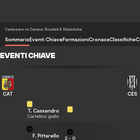
Catanzaro vs Cesena
Risultati E Statistiche
,
Sommario
Eventi Chiave
Formazioni
Cronaca
Classifiche
C
EVENTI CHIAVE
CAT
CES
T. Cassandro
Cartellino giallo
F. Pittarello
2
-
0