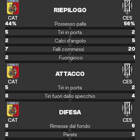
RIEPILOGO
CAT
CES
Possesso palla
44
%
56
%
Tiri in porta
5
2
Calci d'angolo
2
5
Falli commessi
7
20
Fuorigioco
2
1
ATTACCO
CAT
CES
Tiri in porta
5
2
Tiri fuori dallo specchio
8
4
DIFESA
CAT
CES
Rimesse dal fondo
8
9
Parate
2
3