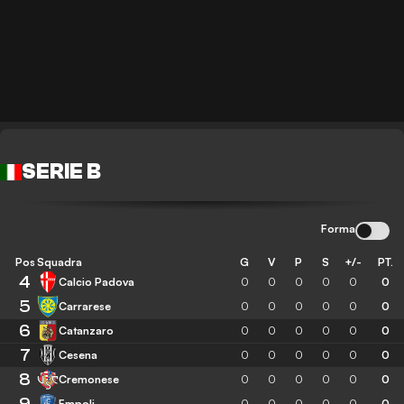
SERIE B
Forma
Pos
Squadra
G
V
P
S
+/-
PT.
4
Calcio Padova
0
0
0
0
0
0
5
Carrarese
0
0
0
0
0
0
6
Catanzaro
0
0
0
0
0
0
7
Cesena
0
0
0
0
0
0
8
Cremonese
0
0
0
0
0
0
9
Empoli
0
0
0
0
0
0