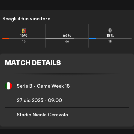
Scegli il tuo vincitore
16
%
66
%
18
%
16
66
18
MATCH DETAILS
Serie B - Game Week 18
27 dic 2025
-
09:00
Stadio Nicola Ceravolo