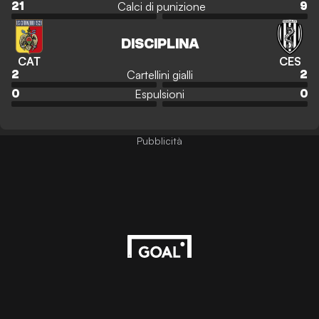
Calci di punizione
21
9
DISCIPLINA
CAT
CES
Cartellini gialli
2
2
Espulsioni
0
0
Pubblicità