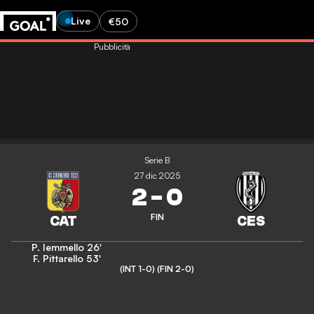
Live
€50
Pubblicità
Serie B
27 dic 2025
2
-
0
FIN
P. Iemmello
26'
F. Pittarello
53'
(INT 1-0)
(FIN 2-0)